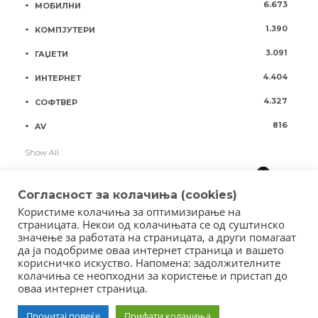
6.673
МОБИЛНИ
1.390
КОМПЈУТЕРИ
3.091
ГАЏЕТИ
4.404
ИНТЕРНЕТ
4.327
СОФТВЕР
816
AV
Show All
Согласност за колачиња (cookies)
Користиме колачиња за оптимизирање на
страницата. Некои од колачињата се од суштинско
значење за работата на страницата, а други помагаат
да ја подобриме оваа интернет страница и вашето
корисничко искуство. Напомена: задолжителните
колачиња се неопходни за користење и пристап до
оваа интернет страница.
Copyright © 2018 - Member of IAB Macedonia
Member of Clip Media Group / 2017
Прочитај повеќе
Прифати колачиња