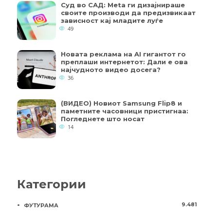
Суд во САД: Meta ги дизајнираше
своите производи да предизвикаат
зависност кај младите луѓе
49
Новата реклама на AI гигантот го
преплаши интернетот: Дали е ова
најчудното видео досега?
36
(ВИДЕО) Новиот Samsung Flip8 и
паметните часовници пристигнаа:
Погледнете што носат
14
Категории
9.481
ФУТУРАМА