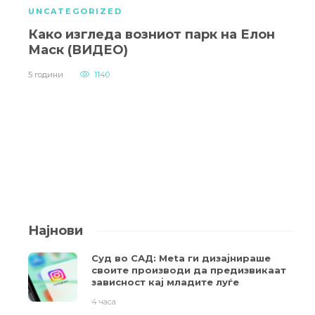
UNCATEGORIZED
Како изгледа возниот парк на Елон
Маск (ВИДЕО)
5 години
1140
Најнови
Суд во САД: Meta ги дизајнираше
своите производи да предизвикаат
зависност кај младите луѓе
4 часа