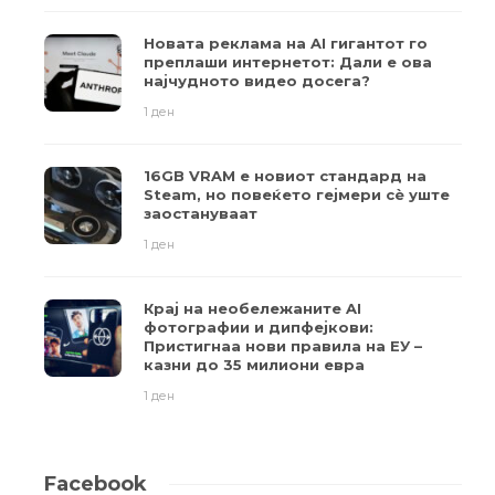
Новата реклама на AI гигантот го
преплаши интернетот: Дали е ова
најчудното видео досега?
1 ден
16GB VRAM е новиот стандард на
Steam, но повеќето гејмери ​​сè уште
заостануваат
1 ден
Крај на необележаните AI
фотографии и дипфејкови:
Пристигнаа нови правила на ЕУ –
казни до 35 милиони евра
1 ден
Facebook