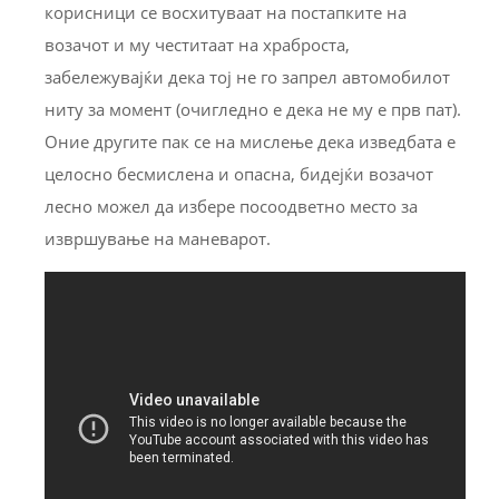
корисници се восхитуваат на постапките на
возачот и му честитаат на храброста,
забележувајќи дека тој не го запрел автомобилот
ниту за момент (очигледно е дека не му е прв пат).
Оние другите пак се на мислење дека изведбата е
целосно бесмислена и опасна, бидејќи возачот
лесно можел да избере посоодветно место за
извршување на маневарот.