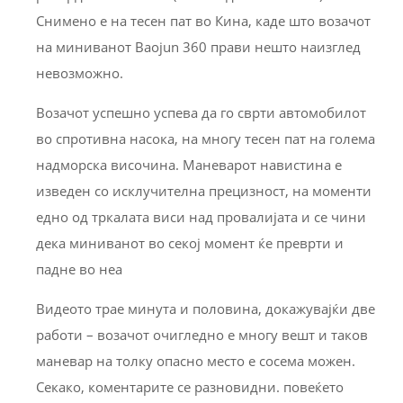
Снимено е на тесен пат во Кина, каде што возачот
на миниванот Baojun 360 прави нешто наизглед
невозможно.
Возачот успешно успева да го сврти автомобилот
во спротивна насока, на многу тесен пат на голема
надморска височина. Маневарот навистина е
изведен со исклучителна прецизност, на моменти
едно од тркалата виси над провалијата и се чини
дека миниванот во секој момент ќе преврти и
падне во неа
Видеото трае минута и половина, докажувајќи две
работи – возачот очигледно е многу вешт и таков
маневар на толку опасно место е сосема можен.
Секако, коментарите се разновидни. повеќето