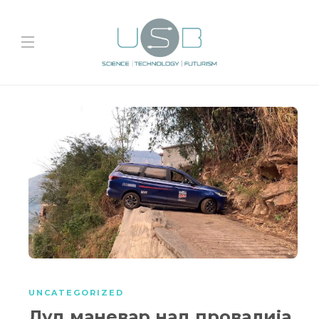
UNCATEGORIZED
Луд маневар над провалија