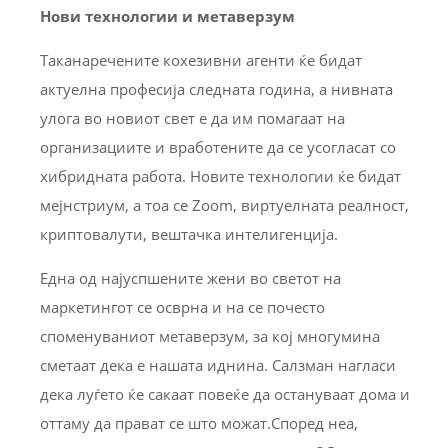
Нови технологии и метаверзум
Таканаречените кохезивни агенти ќе бидат
актуелна професија следната година, а нивната
улога во новиот свет е да им помагаат на
организациите и вработените да се усогласат со
хибридната работа. Новите технологии ќе бидат
мејнстриум, а тоа се Zoom, виртуелната реалност,
криптовалути, вештачка интелигенција.
Една од најуспшените жени во светот на
маркетингот се осврна и на се почесто
споменуваниот метаверзум, за кој многумина
сметаат дека е нашата иднина. Салзман нагласи
дека луѓето ќе сакаат повеќе да остануваат дома и
оттаму да прават се што можат.Според неа,