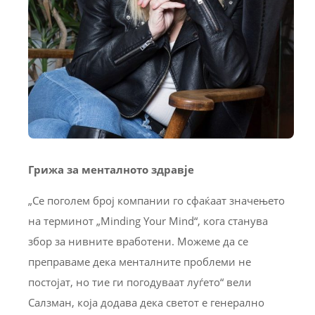
Грижа за менталното здравје
„Се поголем број компании го сфаќаат значењето
на терминот „Minding Your Mind“, кога станува
збор за нивните вработени. Можеме да се
преправаме дека менталните проблеми не
постојат, но тие ги погодуваат луѓето“ вели
Салзман, која додава дека светот е генерално