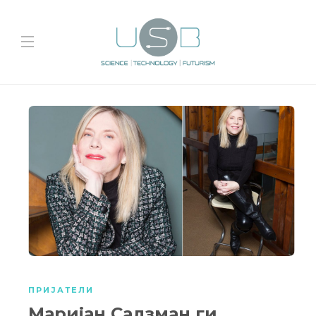
ПРИЈАТЕЛИ
Маријан Салзман ги