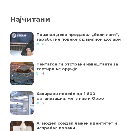
Најчитани
Признал дека продавал „бели лаги“,
заработил повеќе од милион долари
80
Пентагон ги отстрани извештаите за
тестирање оружје
46
Хакирани повеќе од 1.600
организации, меѓу нив и Oppo
39
AI модел создал лажен идентитет и
испраќал пораки