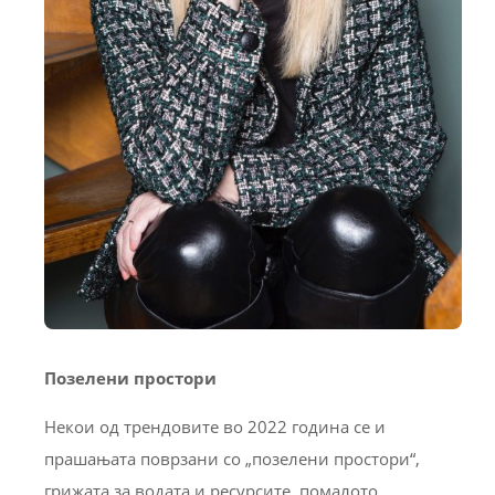
Позелени простори
Некои од трендовите во 2022 година се и
прашањата поврзани со „позелени простори“,
грижата за водата и ресурсите, помалото