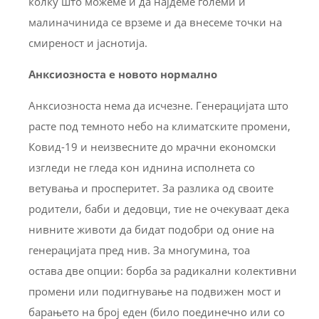
колку што можеме и да најдеме големи и
малиначинида се врземе и да внесеме точки на
смиреност и јаснотија.
Анксиозноста е новото нормално
Анксиозноста нема да исчезне. Генерацијата што
расте под темното небо на климатските промени,
Ковид-19 и неизвесните до мрачни економски
изгледи не гледа кон иднина исполнета со
ветувања и просперитет. За разлика од своите
родители, баби и дедовци, тие не очекуваат дека
нивните животи да бидат подобри од оние на
генерацијата пред нив. За многумина, тоа
остава две опции: борба за радикални колективни
промени или подигнување на подвижен мост и
барањето на број еден (било поединечно или со