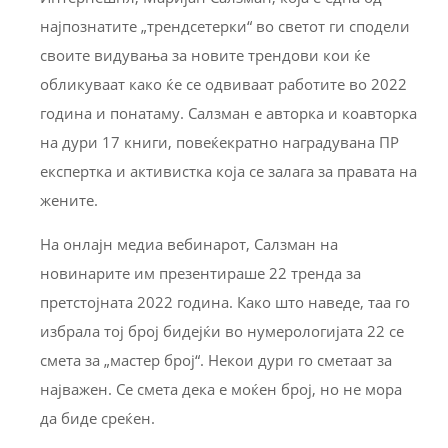
најпознатите „трендсетерки“ во светот ги сподели
своите видувања за новите трендови кои ќе
обликуваат како ќе се одвиваат работите во 2022
година и понатаму. Салзман е авторка и коавторка
на дури 17 книги, повеќекратно наградувана ПР
експертка и активистка која се залага за правата на
жените.
На онлајн медиа вебинарот, Салзман на
новинарите им презентираше 22 тренда за
претстојната 2022 година. Како што наведе, таа го
избрала тој број бидејќи во нумерологијата 22 се
смета за „мастер број“. Некои дури го сметаат за
најважен. Се смета дека е моќен број, но не мора
да биде среќен.