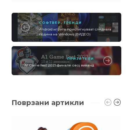
СОФТВЕР
,
ТРЕНДИ
Android игрите пристигнуваат следната
година на Windows (ВИДЕО)
ПРИЈАТЕЛИ
А1 Game Fest 2021 финале овој викенд
Поврзани артикли