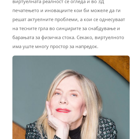
виртуелната реалност се огледа и во 3Д
печатењето и иновациите кои би можеле да ги
решат актуелните проблеми, а кои се однесуваат
на тесните грла во синџирите за снабдување и
барањата за физичка стока. Секако, виртуелното
има уште многу простор за напредок.