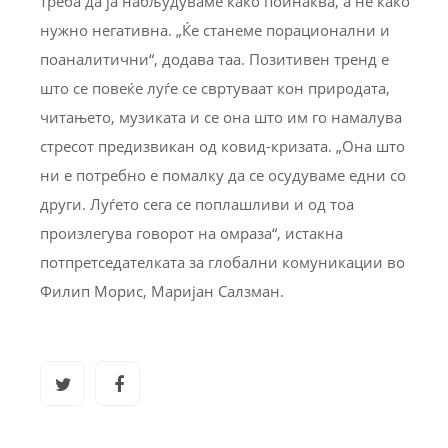
треба да ја набљудуваме како поинаква, а не како
нужно негативна. „Ќе станеме порационални и
поаналитични“, додава таа. Позитивен тренд е
што се повеќе луѓе се свртуваат кон природата,
читањето, музиката и се она што им го намалува
стресот предизвикан од ковид-кризата. „Она што
ни е потребно е помалку да се осудуваме едни со
други. Луѓето сега се поплашливи и од тоа
произлегува говорот на омраза“, истакна
потпретседателката за глобални комуникации во
Филип Морис, Маријан Салзман.