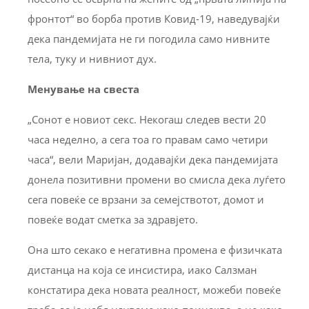
фронтот“ во борба против Ковид-19, наведувајќи
дека пандемијата не ги погодила само нивните
тела, туку и нивниот дух.
Менување на свеста
„Сонот е новиот секс. Некогаш следев вести 20
часа неделно, а сега тоа го правам само четири
часа“, вели Маријан, додавајќи дека пандемијата
донела позитивни промени во смисла дека луѓето
сега повеќе се врзани за семејствотот, домот и
повеќе водат сметка за здравјето.
Она што секако е негативна промена е физичката
дистанца на која се инсистира, иако Салзман
констатира дека новата реалност, можеби повеќе