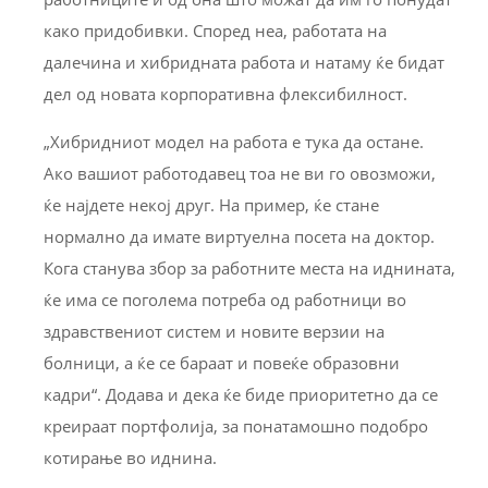
како придобивки. Според неа, работата на
далечина и хибридната работа и натаму ќе бидат
дел од новата корпоративна флексибилност.
„Хибридниот модел на работа е тука да остане.
Ако вашиот работодавец тоа не ви го овозможи,
ќе најдете некој друг. На пример, ќе стане
нормално да имате виртуелна посета на доктор.
Кога станува збор за работните места на иднината,
ќе има се поголема потреба од работници во
здравствениот систем и новите верзии на
болници, а ќе се бараат и повеќе образовни
кадри“. Додава и дека ќе биде приоритетно да се
креираат портфолија, за понатамошно подобро
котирање во иднина.