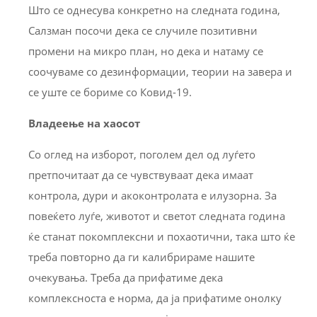
Што се однесува конкретно на следната година,
Салзман посочи дека се случиле позитивни
промени на микро план, но дека и натаму се
соочуваме со дезинформации, теории на завера и
се уште се бориме со Ковид-19.
Владеење на хаосот
Со оглед на изборот, поголем дел од луѓето
претпочитаат да се чувствуваат дека имаат
контрола, дури и акоконтролата е илузорна. За
повеќето луѓе, животот и светот следната година
ќе станат покомплексни и похаотични, така што ќе
треба повторно да ги калибрираме нашите
очекувања. Треба да прифатиме дека
комплексноста е норма, да ја прифатиме онолку