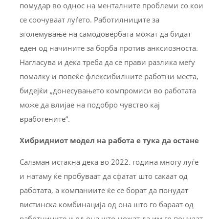
помудар во однос на менталните проблеми со кои
се соочуваат луѓето. Работилниците за
зголемување на самодовербата можат да бидат
еден од начините за борба против анксиозноста.
Нагласува и дека треба да се прави разлика меѓу
помалку и повеќе флексибилните работни места,
бидејќи „донесувањето компромиси во работата
може да влијае на подобро чувство кај
вработените“.
Хибридниот модел на работа е тука да остане
Салзман истакна дека во 2022. година многу луѓе
и натаму ќе пробуваат да сфатат што сакаат од
работата, а компаниите ќе се борат да понудат
вистинска комбинација од она што го бараат од
работниците и од она што можат да им го понудат