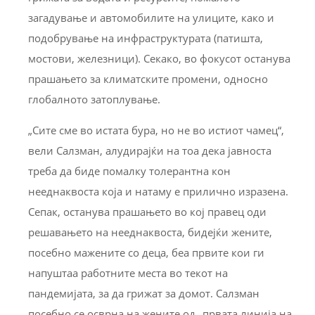
загадување и автомобилите на улиците, како и
подобрување на инфраструктурата (патишта,
мостови, железници). Секако, во фокусот останува
прашањето за климатските промени, односно
глобалното затоплување.
„Сите сме во истата бура, но не во истиот чамец“,
вели Салзман, алудирајќи на тоа дека јавноста
треба да биде помалку толерантна кон
нееднаквоста која и натаму е прилично изразена.
Сепак, останува прашањето во кој правец оди
решавањето на нееднаквоста, бидејќи жените,
посебно мажените со деца, бea првите кои ги
напуштаа работните места во текот на
пандемијата, за да грижат за домот. Салзман
посебно се осврна на жените од „првата линија на