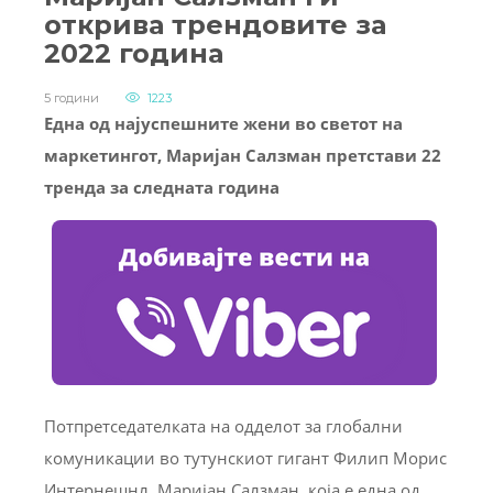
открива трендовите за
2022 година
5 години
1223
Една од најуспешните жени во светот на
маркетингот, Маријан Салзман
претстави 22
тренда за следната година
Потпретседателката на одделот за глобални
комуникации во тутунскиот гигант Филип Морис
Интернешнл, Маријан Салзман, која е една од