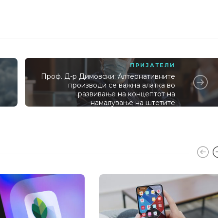
ПРИЈАТЕЛИ
Проф. Д-р Димовски: Алтернативните
производи се важна алатка во
развивање на концептот на
намалување на штетите