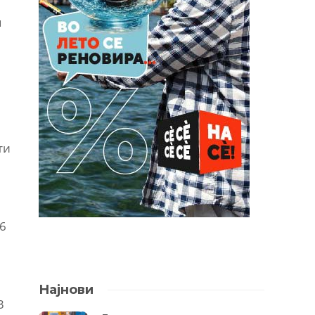
м
ти
36
Најнови
3