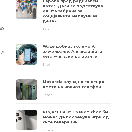
Европа пред радикален
потег: Дали се подготвува
општа забрана за
социјалните медиуми за
деца?
во
1 час
Waze добива големо AI
од
ажурирање: Апликацијата
сега учи како да возите
1 час
Motorola случајно го откри
името на новиот телефон
3 часа
Project Helix: Новиот Xbox би
можел да покренува игри од
сите генерации
4 часа