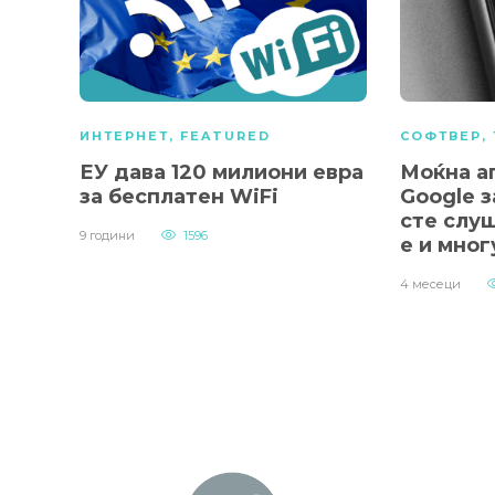
ИНТЕРНЕТ
,
FEATURED
СОФТВЕР
,
ЕУ дава 120 милиони евра
Моќна а
за бесплатен WiFi
Google з
сте слу
9 години
1596
е и мног
4 месеци