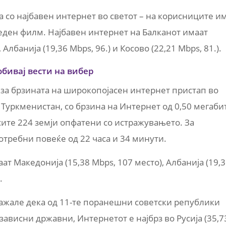
а со најбавен интернет во светот – на корисниците и
еден филм. Најбавен интернет на Балканот имаат
Албанија (19,36 Mbps, 96.) и Косово (22,21 Mbps, 81.).
обивај вести на вибер
т за брзината на широкопојасен интернет пристап во
а Туркменистан, со брзина на Интернет од 0,50 мегаби
 сите 224 земји опфатени со истражувањето. За
отребни повеќе од 22 часа и 34 минути.
т Македонија (15,38 Mbps, 107 место), Албанија (19,
.
ажале дека од 11-те поранешни советски републики
зависни државни, Интернетот е најбрз во Русија (35,7