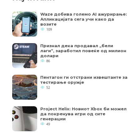
Waze добива големо AI ажурирање:
Апликацијата сега учи како да
возите
109
Признал дека продавал „бели
лаги“, заработил повеќе од милион
долари
86
Пентагон ги отстрани извештаите за
тестирање оружје
52
Project Helix: Новиот Xbox би можел
да покренува игри од сите
генерации
49