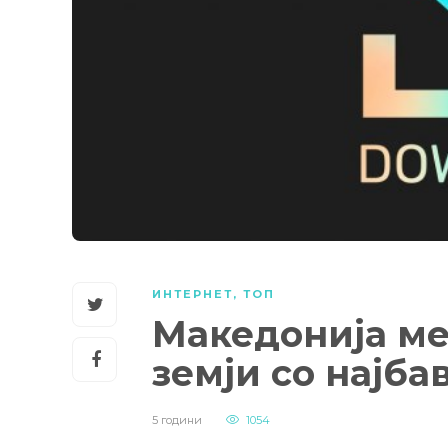
ИНТЕРНЕТ
,
ТОП
Македонија ме
земји со најба
5 години
1054