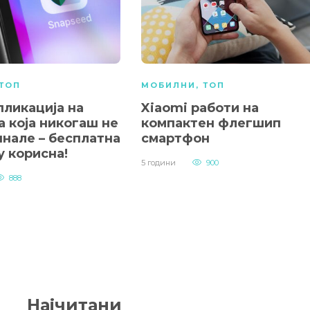
ТОП
МОБИЛНИ
,
ТОП
пликација на
Xiaomi работи на
а која никогаш не
компактен флегшип
шнале – бесплатна
смартфон
у корисна!
5 години
900
888
Најчитани