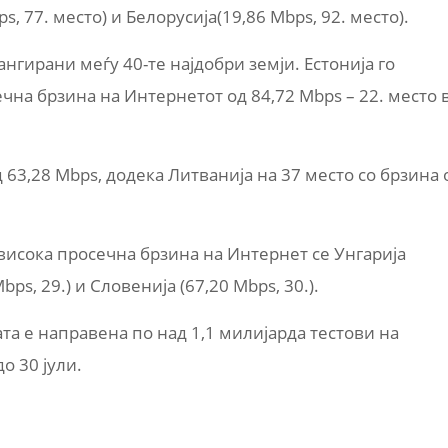
s, 77. место) и Белорусија(19,86 Mbps, 92. место).
ангирани меѓу 40-те најдобри земји. Естонија го
чна брзина на Интернетот од 84,72 Mbps – 22. место 
д 63,28 Mbps, додека Литванија на 37 место со брзина 
јвисока просечна брзина на Интернет се Унгарија
bps, 29.) и Словенија (67,20 Mbps, 30.).
ата е направена по над 1,1 милијарда тестови на
о 30 јули.