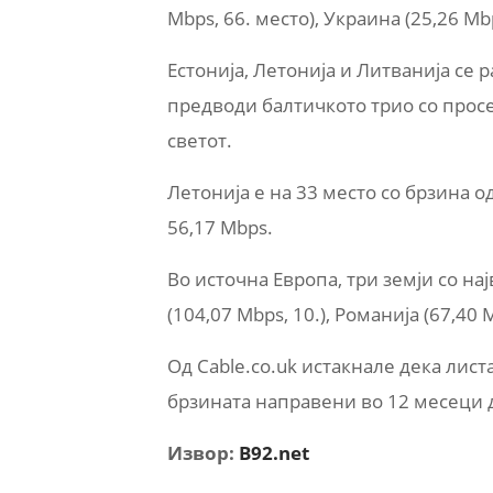
Mbps, 66. место), Украина (25,26 Mbp
Естонија, Летонија и Литванија се р
предводи балтичкото трио со просе
светот.
Летонија е на 33 место со брзина о
56,17 Mbps.
Во источна Европа, три земји со на
(104,07 Mbps, 10.), Романија (67,40 M
Од Cable.co.uk истакнале дека лист
брзината направени во 12 месеци д
Извор:
B92.net