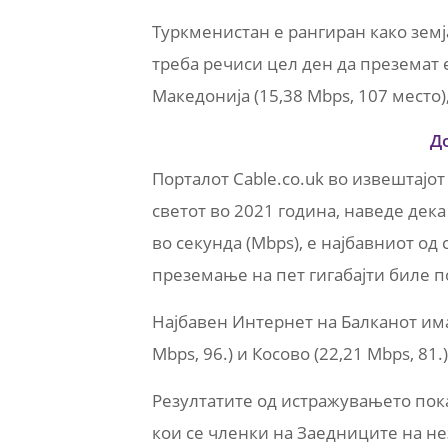
Туркменистан е рангиран како земј
треба речиси цел ден да преземат 
Македонија (15,38 Mbps, 107 место), 
Д
Порталот Cable.co.uk во извештајо
светот во 2021 година, наведе дек
во секунда (Mbps), е најбавниот од
преземање на пет гигабајти биле п
Најбавен Интернет на Балканот имаа
Mbps, 96.) и Косово (22,21 Mbps, 81.)
Резултатите од истражувањето пок
кои се членки на Заедниците на не