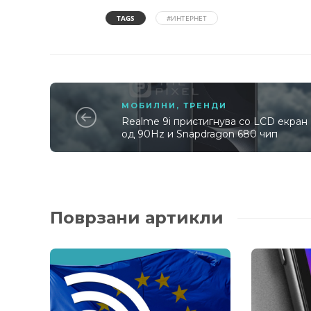
TAGS
#ИНТЕРНЕТ
МОБИЛНИ
,
ТРЕНДИ
Realme 9i пристигнува со LCD екран
од 90Hz и Snapdragon 680 чип
Поврзани артикли