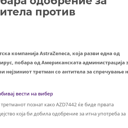
обара одобрение за
титела против
ка компанија AstraZeneca, која разви една од
ирус, побара од Американската администрација 
ри нејзиниот третман со антитела за спречување 
обивај вести на вибер
 третманот познат како AZD7442 ќе биде првата
ејство која би добила одобрение за итна употреба за