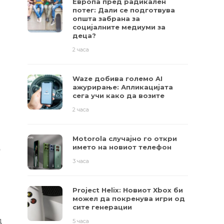
Европа пред радикален
потег: Дали се подготвува
општа забрана за
социјалните медиуми за
деца?
2 часа
Waze добива големо AI
ажурирање: Апликацијата
сега учи како да возите
2 часа
Motorola случајно го откри
името на новиот телефон
о
3 часа
Project Helix: Новиот Xbox би
можел да покренува игри од
сите генерации
д
5 часа