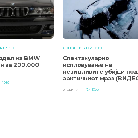
RIZED
UNCATEGORIZED
одел на BMW
Спектакуларно
н за 200.000
испловување на
невидливите убијци под
арктичкиот мраз (ВИДЕ
1039
5 години
1065