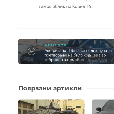
тежок облик на Ковид-19.
ФУТУРАМА
Австрискиот Obrist се подготвува за
претворање на било која Tesla во
хибриден автомобил
Поврзани артикли