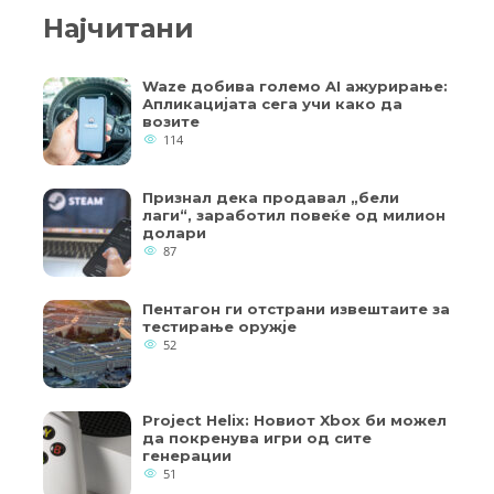
Најчитани
Waze добива големо AI ажурирање:
Апликацијата сега учи како да
возите
114
Признал дека продавал „бели
лаги“, заработил повеќе од милион
долари
87
Пентагон ги отстрани извештаите за
тестирање оружје
52
Project Helix: Новиот Xbox би можел
да покренува игри од сите
генерации
51