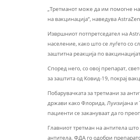
„Третманот може да им помогне на
на вакцинација“, наведува AstraZen
Извршниот потпретседател на Astr
население, како што се луѓето со с
заштитна реакција по вакцинацијат
Според него, со овој препарат, св
за заштита од Ковид-19, покрај вак
Побарувачката за третмани за антит
држави како Флорида, Луизијана и 
пациенти се закануваат да го прео
Главниот третман на антитела што 
антитела. ФДА го одобри препарато