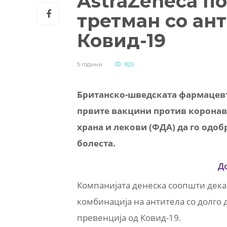
AstraZeneca п
третман со ан
Ковид-19
5 години
820
Британско-шведската фармацевтс
првите вакцини против коронав
храна и лекови (ФДА) да го одоб
болеста.
Д
Компанијата денеска соопшти дека
комбинација на антитела со долго д
превенција од Ковид-19.