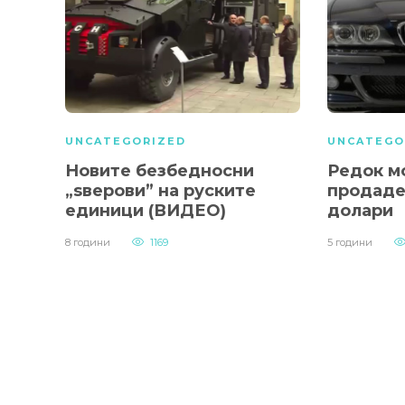
UNCATEGORIZED
UNCATEGO
Новите безбедносни
Редок м
„ѕверови” на руските
продаде
единици (ВИДЕО)
долари
8 години
1169
5 години