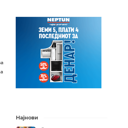
за
на
Најнови