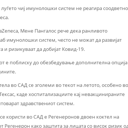
 луѓето чиј имунолошки систем не реагира соодветно
eca.
aZeneca, Мене Пангалос рече дека ранливото
лаб имунолошки систем, често не можат да развијат
а и ризикуваат да добијат Ковид-19.
етот е поблиску до обезбедување дополнителна опција
цините.
ела во САД се зголеми во текот на летото, особено в
Тексас, каде хоспитализациите кај невакцинираните
птоварат здравствениот систем.
се користи во САД е Регенеронов двоен коктел на
т Регенерон како заштита за лицата со висок ризик о