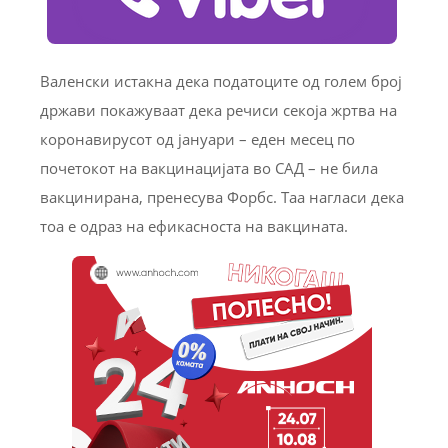
Валенски истакна дека податоците од голем број
држави покажуваат дека речиси секоја жртва на
коронавирусот од јануари – еден месец по
почетокот на вакцинацијата во САД – не била
вакцинирана, пренесува Форбс. Таа нагласи дека
тоа е одраз на ефикасноста на вакцината.