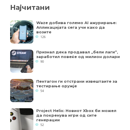
Најчитани
Waze добива големо AI ажурирање:
Апликацијата сега учи како да
возите
126
Признал дека продавал „бели лаги“,
заработил повеќе од милион долари
90
Пентагон ги отстрани извештаите за
тестирање оружје
54
Project Helix: Новиот Xbox би можел
да покренува игри од сите
генерации
52