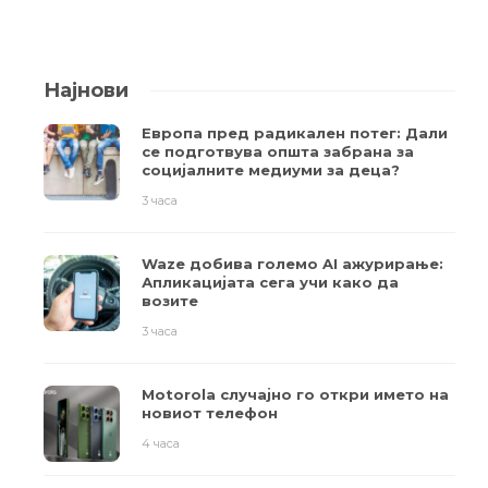
Најнови
Европа пред радикален потег: Дали
се подготвува општа забрана за
социјалните медиуми за деца?
3 часа
Waze добива големо AI ажурирање:
Апликацијата сега учи како да
возите
3 часа
Motorola случајно го откри името на
новиот телефон
4 часа