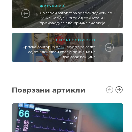
ФУТУРАМА
Соларен автопат за велосипедисти во
Јужна Кореја: штити од сонцето и
произведува електрична енергија
UNCATEGORIZED
Српска докторка од Оксфорд за делта
сојот: Единствен спас е примање на
две дози вакцина
Поврзани артикли