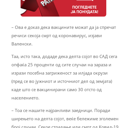
– Ова е доказ дека вакцините можат да ја спречат
речиси секоја смрт од коронавирус, изјави
Валенски.
Таа, исто така, додаде дека делта сојот во САД сега
опфаќа 25 проценти од сите случаи на зараза и
изрази посебна загриженост за илјада окрузи
(пред се во јужниот и источниот дел од земјата)
каде што се вакцинирани само 30 отсто од
населението.
– Тоа се нашите најранливи заедници. Поради
ширењето на делта сојот, веќе бележиме зголемен
број случаи. Секое страдање или смрт од Ковид-19