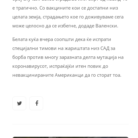
е трагично. Со вакцините кои се достапни низ
целата земја, страдањето кое го доживуваме сега
може целосно да се избегне, додаде Валенски.
Белата куќа вчера соопшти дека ќе испрати
специјални тимови на жариштата низ САД за
борба против многу заразната делта мутација на
коронавирусот, испраќајќи итен повик до
невакцинираните Американци да го сторат тоа.