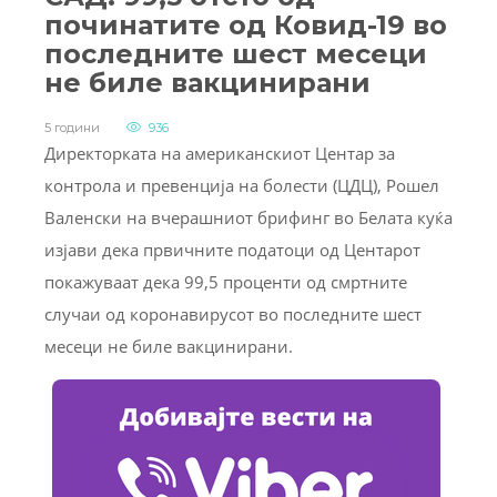
починатите од Ковид-19 во
последните шест месеци
не биле вакцинирани
5 години
936
Директорката на американскиот Центар за
контрола и превенција на болести (ЦДЦ), Рошел
Валенски на вчерашниот брифинг во Белата куќа
изјави дека првичните податоци од Центарот
покажуваат дека 99,5 проценти од смртните
случаи од коронавирусот во последните шест
месеци не биле вакцинирани.