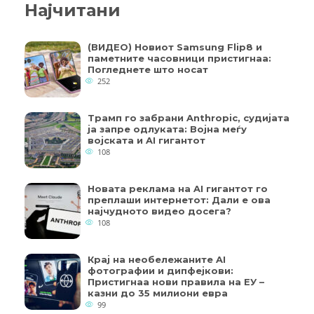
Најчитани
(ВИДЕО) Новиот Samsung Flip8 и
паметните часовници пристигнаа:
Погледнете што носат
252
Трамп го забрани Anthropic, судијата
ја запре одлуката: Војна меѓу
војската и AI гигантот
108
Новата реклама на AI гигантот го
преплаши интернетот: Дали е ова
најчудното видео досега?
108
Крај на необележаните AI
фотографии и дипфејкови:
Пристигнаа нови правила на ЕУ –
казни до 35 милиони евра
99