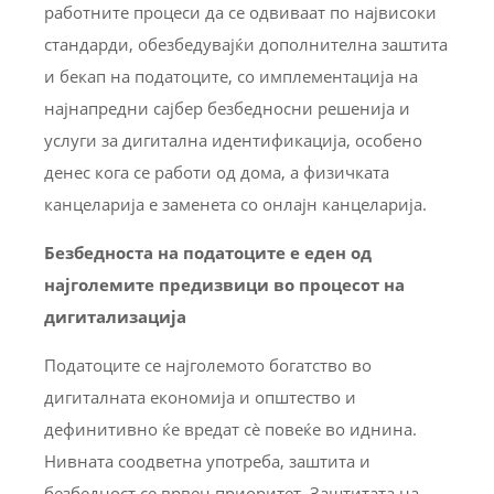
работните процеси да се одвиваат по највисоки
стандарди, обезбедувајќи дополнителна заштита
и бекап на податоците, со имплементација на
најнапредни сајбер безбедносни решенија и
услуги за дигитална идентификација, особено
денес кога се работи од дома, а физичката
канцеларија е заменета со онлајн канцеларија.
Безбедноста на податоците е еден од
најголемите предизвици во процесот на
дигитализација
Податоците се најголемото богатство во
дигиталната економија и општество и
дефинитивно ќе вредат сè повеќе во иднина.
Нивната соодветна употреба, заштита и
безбедност се врвен приоритет. Заштитата на