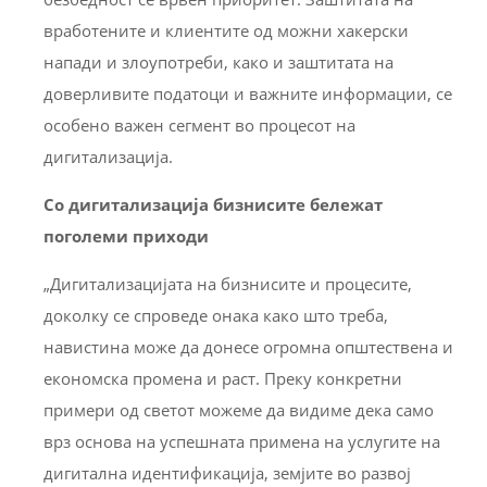
вработените и клиентите од можни хакерски
напади и злоупотреби, како и заштитата на
доверливите податоци и важните информации, се
особено важен сегмент во процесот на
дигитализација.
Со дигитализација бизнисите бележат
поголеми приходи
„Дигитализацијата на бизнисите и процесите,
доколку се спроведе онака како што треба,
навистина може да донесе огромна општествена и
економска промена и раст. Преку конкретни
примери од светот можеме да видиме дека само
врз основа на успешната примена на услугите на
дигитална идентификација, земјите во развој