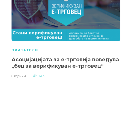
ПРИЈАТЕЛИ
Асоцијацијата за е-трговија воведува
„беџ за верификуван е-трговец“
6 години
1265