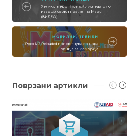
Хеликоптерот Ingenuity успешно го
изврши својот прв лет на Марс
(ВИДЕО)
МОБИЛНИ
,
ТРЕНДИ
Poco M2 Reloaded пристигнува со нова
опција за меморија
Поврзани артикли