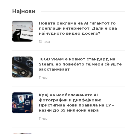
Најнови
Новата реклама на AI гигантот го
преплаши интернетот: Дали е ова
најчудното видео досега?
10 часа
16GB VRAM е новиот стандард на
Steam, но повеќето гејмери ​​сè уште
заостануваат
11 час
Крај на необележаните AI
фотографии и дипфејкови:
Пристигнаа нови правила на ЕУ –
казни до 35 милиони евра
11 час