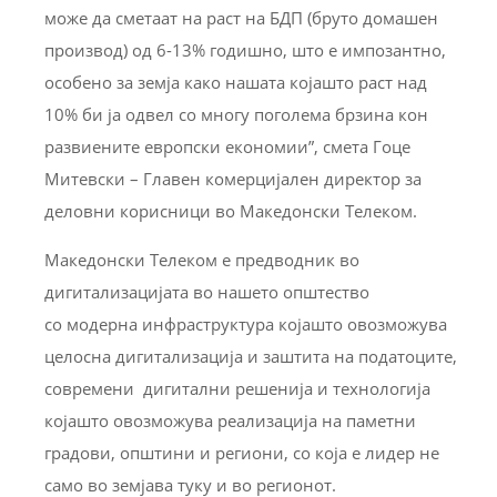
може да сметаат на раст на БДП (бруто домашен
производ) од 6-13% годишно, што е импозантно,
особено за земја како нашата којашто раст над
10% би ја одвел со многу поголема брзина кон
развиените европски економии”, смета Гоце
Митевски – Главен комерцијален директор за
деловни корисници во Македонски Телеком.
Македонски Телеком е предводник во
дигитализацијата во нашето општество
со модерна инфраструктура којашто овозможува
целосна дигитализација и заштита на податоците,
современи дигитални решенија и технологија
којашто овозможува реализација на паметни
градови, општини и региони, со која е лидер не
само во земјава туку и во регионот.