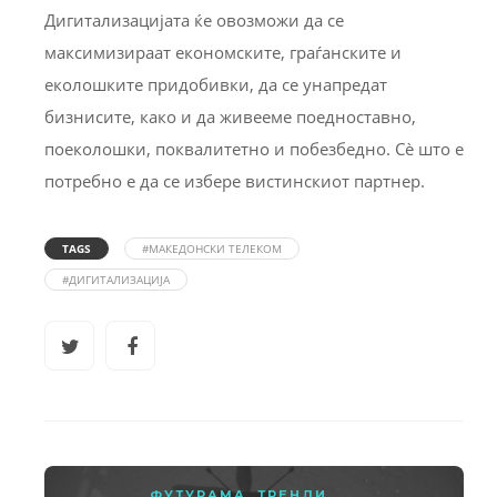
Дигитализацијата ќе овозможи да се
максимизираат економските, граѓанските и
еколошките придобивки, да се унапредат
бизнисите, како и да живееме поедноставно,
поеколошки, поквалитетно и побезбедно. Сѐ што е
потребно е да се избере вистинскиот партнер.
TAGS
#МАКЕДОНСКИ ТЕЛЕКОМ
#ДИГИТАЛИЗАЦИЈА
ФУТУРАМА
,
ТРЕНДИ