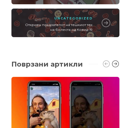
UNCATEGORIZED
Откриен показателот на тешкиот тек
на болеста од Ковид-19
Поврзани артикли