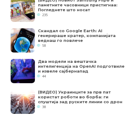
паметните часовници пристигнаа:
Погледнете што носат
235
Скандал со Google Earth: AI
генерираше кратер, компанијата
веднаш го повлече
58
Два модели на вештачка
интелигенција на OpenAI подготвиле
и извеле сајбернапад
44
(ВИДЕО) Украинците за прв пат
користат роботи во борба: ги
спуштија зад руските линии со дрон
38