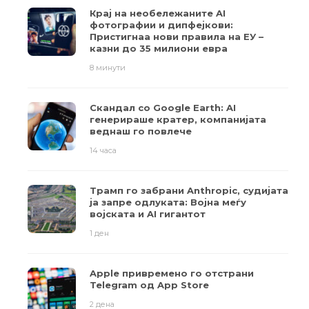
Крај на необележаните AI
фотографии и дипфејкови:
Пристигнаа нови правила на ЕУ –
казни до 35 милиони евра
8 минути
Скандал со Google Earth: AI
генерираше кратер, компанијата
веднаш го повлече
14 часа
Трамп го забрани Anthropic, судијата
ја запре одлуката: Војна меѓу
војската и AI гигантот
1 ден
Apple привремено го отстрани
Telegram од App Store
2 дена