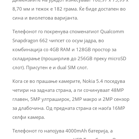
8,70 мм и тежок е 182 грама. Ќе биде достапен во
сина и виолетова варијанта.
Телефонот го покренува споменатиот Qualcomm
Snapdragon 662 чипсет со осум јадра, во
комбинација со 4GB RAM и 128GB простор за
складирање (проширлив до 256GB преку microSD
слот). Присутен е и dual SIM слот.
Кога се во прашање камерите, Nokia 5.4 поседува
четири на задната страна, а ги сочинуваат 48MP
главен, 5MP ултраширок, 2MP макро и 2MP сензор
за длабочина. Од предната страна се наоѓа 16MP
селфи камера.
Телефонот го напојува 4000mAh батерија, а