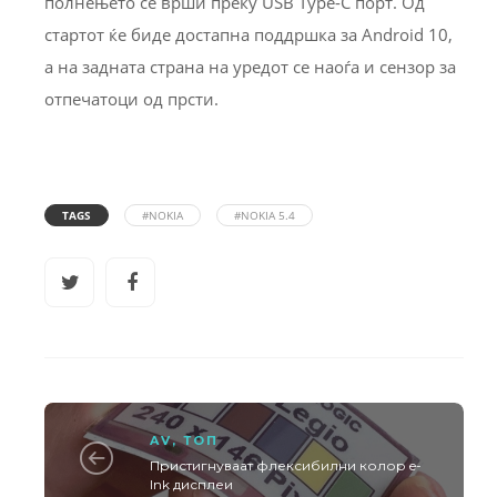
полнењето се врши преку USB Type-C порт. Од
стартот ќе биде достапна поддршка за Android 10,
а на задната страна на уредот се наоѓа и сензор за
отпечатоци од прсти.
TAGS
#NOKIA
#NOKIA 5.4
AV
,
ТОП
Пристигнуваат флексибилни колор e-
Ink дисплеи