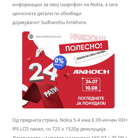
информации за овој смартфон на Nokia, а сега
целосните детали ги обезбеди
дојавувачот Sudhanshu Ambhore.
Од предната страна, Nokia 5.4 има 6.39-инчен HD+
IPS LCD панел, со 720 x 1520p резолуција.
Димензиите на уредот изнесуваат 160,97 x 75,99 x