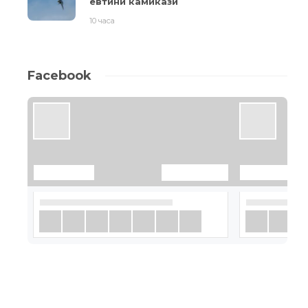
евтини камикази
10 часа
Facebook