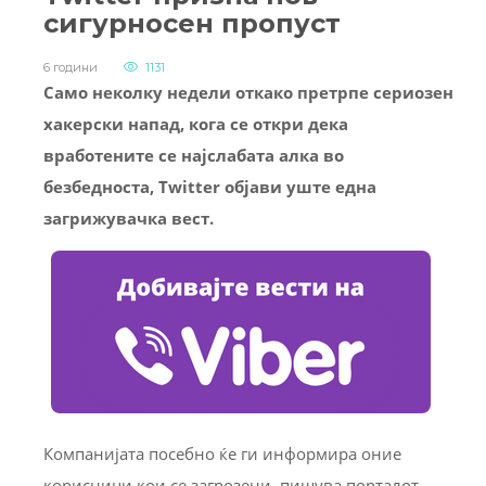
сигурносен пропуст
6 години
1131
Само неколку недели откако претрпе сериозен
хакерски напад, кога се откри дека
вработените се најслабата алка во
безбедноста, Twitter објави уште една
загрижувачка вест.
Компанијата посебно ќе ги информира оние
корисници кои се загрозени, пишува порталот