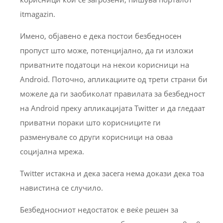
itmagazin.
Имено, објавено е дека постои безбедносен
пропуст што може, потенцијално, да ги изложи
приватните податоци на некои корисници на
Android. Поточно, апликациите од трети страни би
можеле да ги заобиколат правилата за безбедност
на Android преку апликацијата Тwitter и да гледаат
приватни пораки што корисниците ги
разменувале со други корисници на оваа
социјална мрежа.
Twitter истакна и дека засега нема докази дека тоа
навистина се случило.
Безбедносниот недостаток е веќе решен за