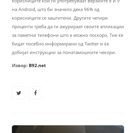
корисниците кои ги употребуваат верзиите 8 и 9
на Android, што би значело дека 96% од
корисниците се заштитени. Другите четири
проценти треба да ги ажурираат своите апликации
за паметни телефони што е можно поскоро. Тие ќе
бидат посебно информирани од Тwitter и ќе
добијат инструкции за понатамошните чекори.
Извор:
B92.net