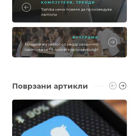
КОМПЈУТЕРИ
,
ТРЕНДИ
Toshiba нема повеќе да произведува
лаптопи
ФУТУРАМА
Младите во светот со неодговорното
однесување го шират коронавирусот
Поврзани артикли