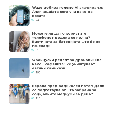
Waze добива големо AI ажурирање:
Апликацијата сега учи како да
возите
745
Можете ли да го користите
телефонот додека се полни?
Вистината за батеријата што ќе ве
изненади
310
Француски рецепт за дронови: Еве
како „Рафалите“ ќе уништуваат
евтини камикази
196
Европа пред радикален потег: Дали
се подготвува општа забрана за
социјалните медиуми за деца?
110