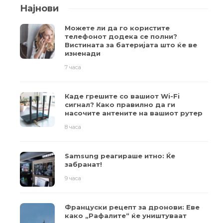
Најнови
Можете ли да го користите
телефонот додека се полни?
Вистината за батеријата што ќе ве
изненади
7 часа
Каде грешите со вашиот Wi-Fi
сигнал? Како правилно да ги
насочите антените на вашиот рутер
8 часа
Samsung реагираше итно: Ќе
забранат!
9 часа
Француски рецепт за дронови: Еве
како „Рафалите“ ќе уништуваат