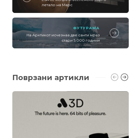
летало на Марс
ФУТУРАМА
На Арктикот исчезнаа две санти мраз
стари 5.000 години
Поврзани артикли