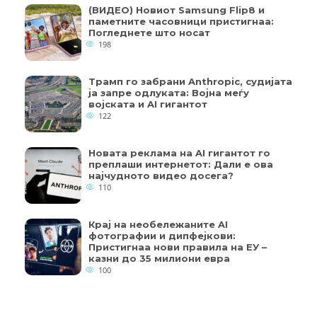
(ВИДЕО) Новиот Samsung Flip8 и
паметните часовници пристигнаа:
Погледнете што носат
198
Трамп го забрани Anthropic, судијата
ја запре одлуката: Војна меѓу
војската и AI гигантот
122
Новата реклама на AI гигантот го
преплаши интернетот: Дали е ова
најчудното видео досега?
110
Крај на необележаните AI
фотографии и дипфејкови:
Пристигнаа нови правила на ЕУ –
казни до 35 милиони евра
100