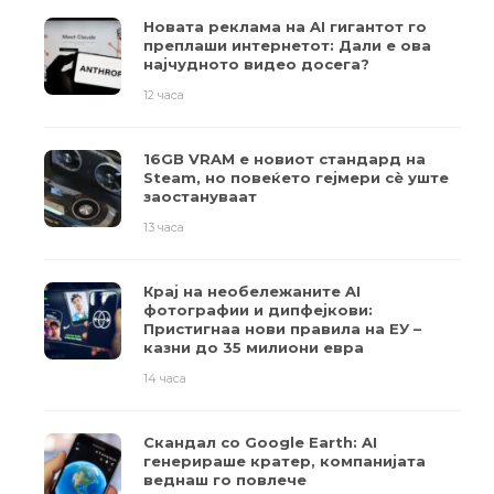
Новата реклама на AI гигантот го
преплаши интернетот: Дали е ова
најчудното видео досега?
12 часа
16GB VRAM е новиот стандард на
Steam, но повеќето гејмери ​​сè уште
заостануваат
13 часа
Крај на необележаните AI
фотографии и дипфејкови:
Пристигнаа нови правила на ЕУ –
казни до 35 милиони евра
14 часа
Скандал со Google Earth: AI
генерираше кратер, компанијата
веднаш го повлече