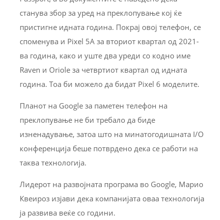
станува збор за уред на преклопување кој ќе
пристигне идната година. Покрај овој телефон, се
споменува и Pixel 5A за вториот квартал од 2021-
ва година, како и уште два уреди со кодно име
Raven и Oriole за четвртиот квартал од идната
година. Тоа би можело да бидат Pixel 6 моделите.
Планот на Google за паметен телефон на
преклопување не би требало да биде
изненадување, затоа што на минатогодишната I/O
конференција беше потврдено дека се работи на
таква технологија.
Лидерот на развојната програма во Google, Марио
Квеироз изјави дека компанијата оваа технологија
ја развива веќе со години.