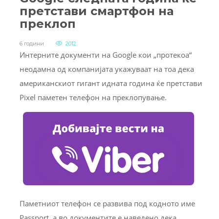
претстави смартфон на
преклоп
6 години
2012
Интерните документи на Google кои „протекоа“
неодамна од компанијата укажуваат на тоа дека
американскиот гигант идната година ќе претстави
Pixel паметен телефон на преклопување.
Паметниот телефон се развива под кодното име
Passport, а во документите е наведено дека