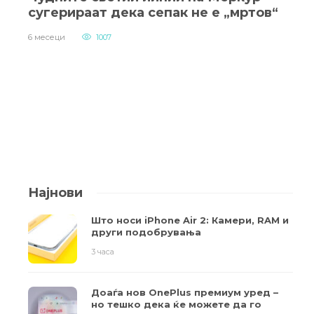
сугерираат дека сепак не е „мртов“
6 месеци
1007
Најнови
Што носи iPhone Air 2: Камери, RAM и
други подобрувања
3 часа
Доаѓа нов OnePlus премиум уред –
но тешко дека ќе можете да го