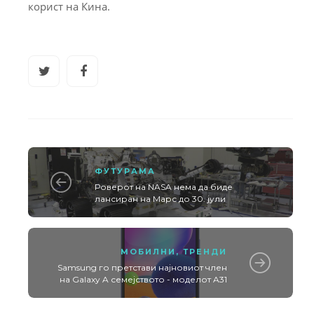
корист на Кина.
ФУТУРАМА
Роверот на NASA нема да биде
лансиран на Марс до 30. јули
МОБИЛНИ
,
ТРЕНДИ
Samsung го претстави најновиот член
на Galaxy A семејството - моделот A31