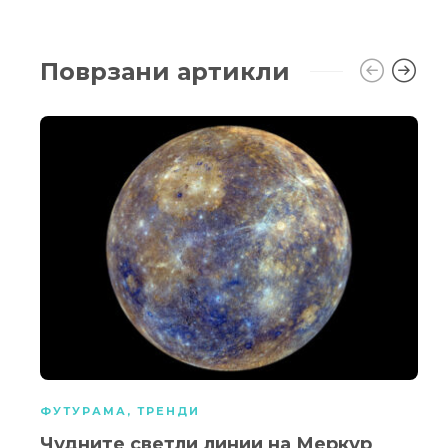
Поврзани артикли
ФУТУРАМА
,
ТРЕНДИ
Чудните светли линии на Меркур