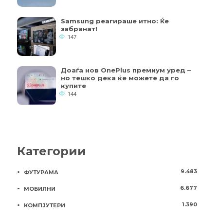
Samsung реагираше итно: Ќе
забранат!
147
Доаѓа нов OnePlus премиум уред –
но тешко дека ќе можете да го
купите
144
Категории
9.483
ФУТУРАМА
6.677
МОБИЛНИ
1.390
КОМПЈУТЕРИ