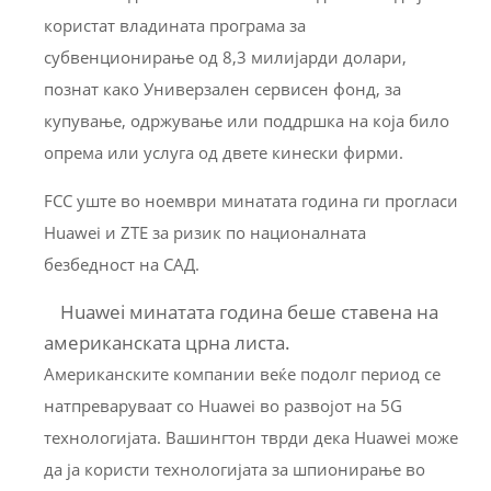
користат владината програма за
субвенционирање од 8,3 милијарди долари,
познат како Универзален сервисен фонд, за
купување, одржување или поддршка на која било
опрема или услуга од двете кинески фирми.
FCC уште во ноември минатата година ги прогласи
Huawei и ZTE за ризик по националната
безбедност на САД.
Huawei минатата година беше ставена на
американската црна листа.
Американските компании веќе подолг период се
натпреваруваат со Huawei во развојот на 5G
технологијата. Вашингтон тврди дека Huawei може
да ја користи технологијата за шпионирање во