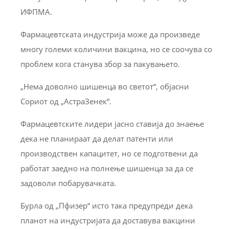
ИФПМА.
Фармацевтската индустрија може да произведе
многу големи количини вакцина, но се соочува со
проблем кога станува збор за пакувањето.
„Нема доволно шишенца во светот“, објасни
Сориот од „АстраЗенек“.
Фармацевтските лидери јасно ставија до знаење
дека не планираат да делат патенти или
производствен капацитет, но се подготвени да
работат заедно на полнење шишенца за да се
задоволи побарувачката.
Бурла од „Пфизер“ исто така предупреди дека
планот на индустријата да доставува вакцини