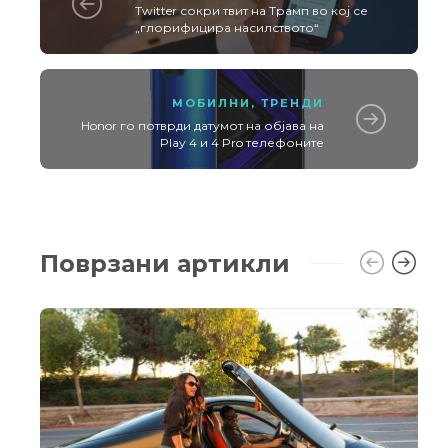
Twitter сокри твит на Трамп во кој се
„глорифицира насилството“
МОБИЛНИ
,
ТРЕНДИ
Honor го потврди датумот на објава на
Play 4 и 4 Pro телефоните
Поврзани артикли