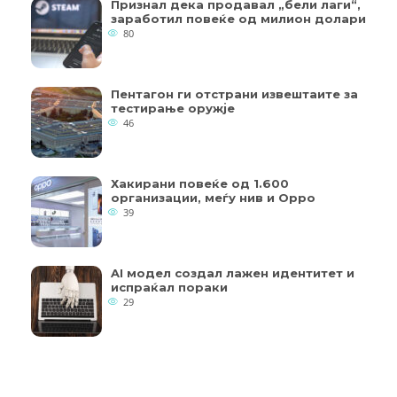
Признал дека продавал „бели лаги“,
заработил повеќе од милион долари
80
Пентагон ги отстрани извештаите за
тестирање оружје
46
Хакирани повеќе од 1.600
организации, меѓу нив и Oppo
39
AI модел создал лажен идентитет и
испраќал пораки
29