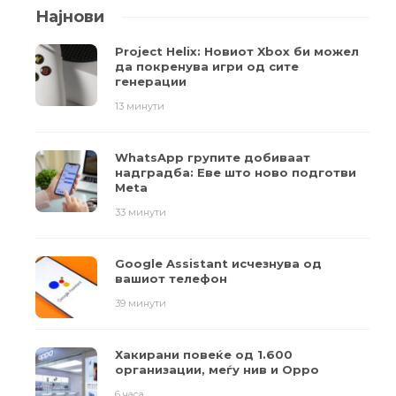
Најнови
Project Helix: Новиот Xbox би можел
да покренува игри од сите
генерации
13 минути
WhatsApp групите добиваат
надградба: Еве што ново подготви
Meta
33 минути
Google Assistant исчезнува од
вашиот телефон
39 минути
Хакирани повеќе од 1.600
организации, меѓу нив и Oppo
6 часа