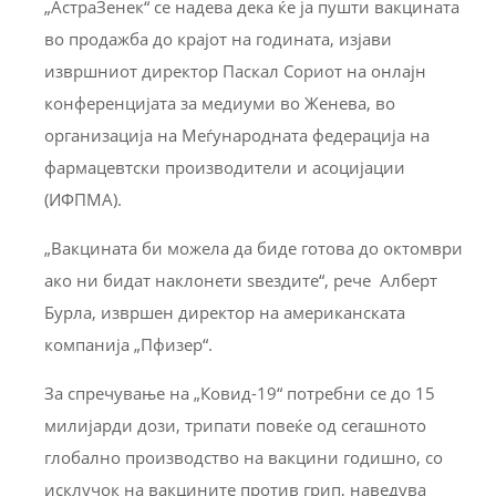
„АстраЗенек“ се надева дека ќе ја пушти вакцината
во продажба до крајот на годината, изјави
извршниот директор Паскал Сориот на онлајн
конференцијата за медиуми во Женева, во
организација на Меѓународната федерација на
фармацевтски производители и асоцијации
(ИФПМА).
„Вакцината би можела да биде готова до октомври
ако ни бидат наклонети ѕвездите“, рече Алберт
Бурла, извршен директор на американската
компанија „Пфизер“.
За спречување на „Ковид-19“ потребни се до 15
милијарди дози, трипати повеќе од сегашното
глобално производство на вакцини годишно, со
исклучок на вакцините против грип, наведува