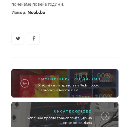
почекаме повеќе години.
Извор:
Noob.ba
КОМПЈУТЕРИ
,
ТРЕНДИ
,
ТОП
Xiaomi ќе ги претстави Redmibook
лаптопот и Redmi X TV
UNCATEGORIZED
Успешна првата трансплантација на
срце во земјава