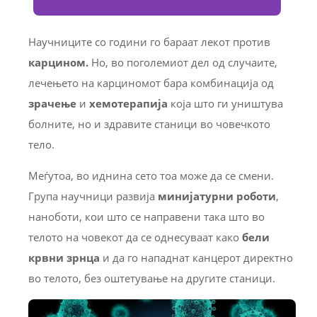
Научниците со години го бараат лекот против
карцином.
Но, во поголемиот дел од случаите,
лечењето на карциномот бара комбинација од
зрачење
и
хемотерапија
која што ги уништува
болните, но и здравите станици во човечкото
тело.
Меѓутоа, во иднина сето тоа може да се смени.
Група научници развија
минијатурни роботи
,
наноботи, кои што се направени така што во
телото на човекот да се однесуваат како
бели
крвни зрнца
и да го нападнат канцерот директно
во телото, без оштетување на другите станици.