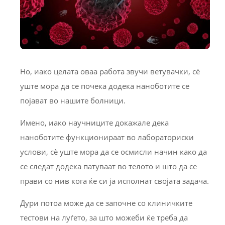
Но, иако целата оваа работа звучи ветувачки, сè
уште мора да се почека додека наноботите се
појават во нашите болници.
Имено, иако научниците докажале дека
наноботите функционираат во лабораториски
услови, сè уште мора да се осмисли начин како да
се следат додека патуваат во телото и што да се
прави со нив кога ќе си ја исполнат својата задача.
Дури потоа може да се започне со клиничките
тестови на луѓето, за што можеби ќе треба да