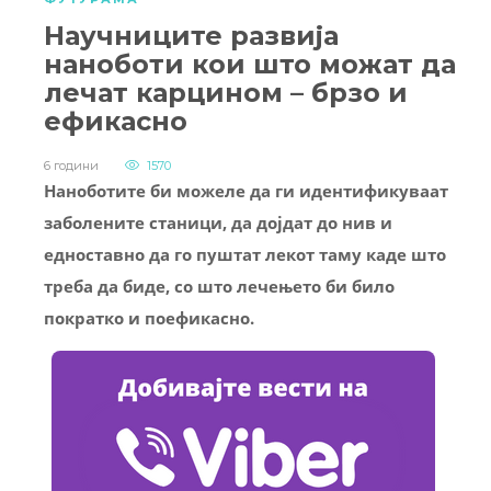
Научниците развија
наноботи кои што можат да
лечат карцином – брзо и
ефикасно
6 години
1570
Наноботите би можеле да ги идентификуваат
заболените станици, да дојдат до нив и
едноставно да го пуштат лекот таму каде што
треба да биде, со што лечењето би било
пократко и поефикасно.