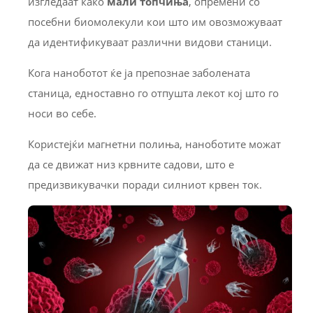
изгледаат како
мали топчиња
, опремени со
посебни биомолекули кои што им овозможуваат
да идентификуваат различни видови станици.
Кога наноботот ќе ја препознае заболената
станица, едноставно го отпушта лекот кој што го
носи во себе.
Користејќи магнетни полиња, наноботите можат
да се движат низ крвните садови, што е
предизвикувачки поради силниот крвен ток.