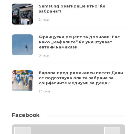
Samsung реагираше итно: Ќе
забранат!
2 часа
Француски рецепт за дронови: Еве
како „Рафалите“ ќе уништуваат
евтини камикази
3 часа
Европа пред радикален потег: Дали
се подготвува општа забрана за
социјалните медиуми за деца?
17 часа
Facebook