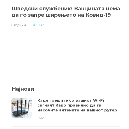
Шведски службеник: Вакцината нема
да го запре ширењето на Ковид-19
6 години
1305
Најнови
Каде грешите со вашиот Wi-Fi
сигнал? Како правилно да ги
насочите антените на вашиот рутер
1 час