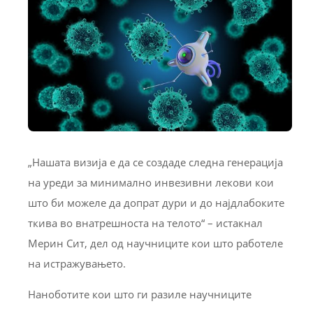
„Нашата визија е да се создаде следна генерација
на уреди за минимално инвезивни лекови кои
што би можеле да допрат дури и до најдлабоките
ткива во внатрешноста на телото“ – истакнал
Мерин Сит, дел од научниците кои што работеле
на истражувањето.
Наноботите кои што ги разиле научниците