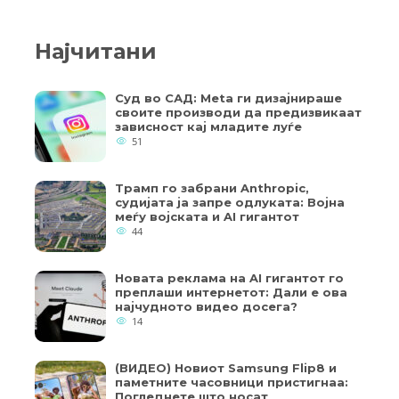
Најчитани
Суд во САД: Meta ги дизајнираше
своите производи да предизвикаат
зависност кај младите луѓе
51
Трамп го забрани Anthropic,
судијата ја запре одлуката: Војна
меѓу војската и AI гигантот
44
Новата реклама на AI гигантот го
преплаши интернетот: Дали е ова
најчудното видео досега?
14
(ВИДЕО) Новиот Samsung Flip8 и
паметните часовници пристигнаа:
Погледнете што носат