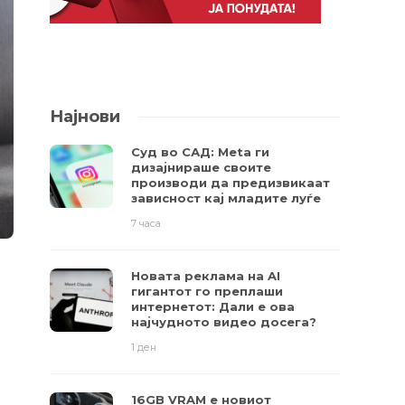
Најнови
Суд во САД: Meta ги
дизајнираше своите
производи да предизвикаат
зависност кај младите луѓе
7 часа
Новата реклама на AI
гигантот го преплаши
интернетот: Дали е ова
најчудното видео досега?
1 ден
16GB VRAM е новиот