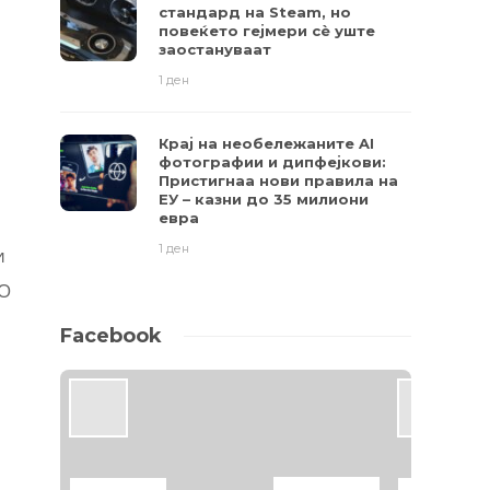
стандард на Steam, но
повеќето гејмери ​​сè уште
заостануваат
1 ден
Крај на необележаните AI
фотографии и дипфејкови:
Пристигнаа нови правила на
ЕУ – казни до 35 милиони
евра
1 ден
и
BO
Facebook