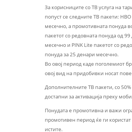
За корисниците со ТВ услуга на та
попуст се следните ТВ пакети: HBO 
месечно, а промотивната понуда во 
пакетот со редовната понуда од 99
месечно и PINK Lite пакетoт со ре
понуда за 25 денари месечно.
Во овој период каде поголемиот бр
овој вид на придобивки носат пове
Дополнителните ТВ пакети, со 50%
достапни за активација преку моби
Понудата е промотивна и важи огр
промотивен период ќе ги користат
истите.