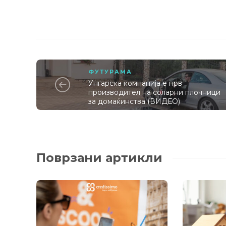
ФУТУРАМА
Унгарска компанија e прв
производител на соларни плочници
за домаќинства (ВИДЕО)
Поврзани артикли