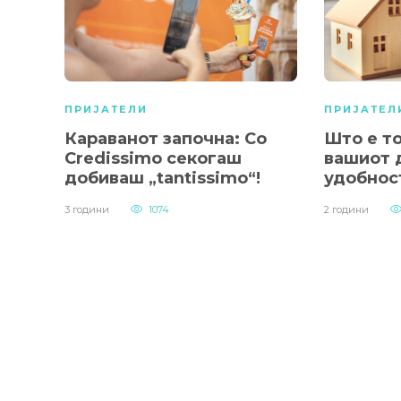
ПРИЈАТЕЛИ
ПРИЈАТЕЛ
Караванот започна: Со
Што е то
Credissimo секогаш
вашиот 
добиваш „tantissimo“!
удобнос
3 години
1074
2 години