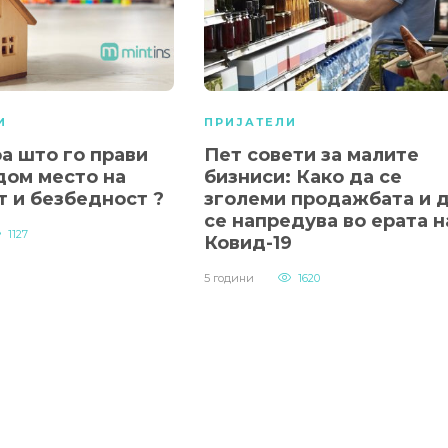
И
ПРИЈАТЕЛИ
а што го прави
Пет совети за малите
дом место на
бизниси: Како да се
т и безбедност ?
зголеми продажбата и 
се напредува во ерата н
1127
Ковид-19
5 години
1620