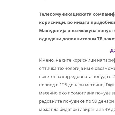
Телекомуникациската компанија 
корисници, во низата придобивки
Македонија овозможува попуст о
одредени дополнителни ТВ паке
Д
Имено, на сите корисници на тариф
оптичка технологија им е овозмож
пакетот за кој редовната понуда е
период е 125 денари месечно; Digit
месечно е со промотивна понуда за
редовните понуди се по 99 денари м
можат да бидат активирани за 49 д