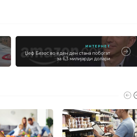
ИНТЕРНЕТ
Џеф Безос во еден ден стана побогат
за 6,3 милијарди долари