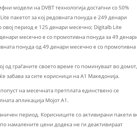
рифни модели на DVBT технологија достапни со 50%
Lite пакетот за кој редовната понуда е 249 денари
овој период е 125 денари месечно; Digitalb Lite
 денари месечно е со промотивна понуда за 49 денар
довната понуда од 49 денари месечно е со промотивна
ој од граѓаните своето време го поминуваат во домот
ќе забава за сите корисници на А1 Македонија.
 попуст на месечната претплата единствено се
лната апликација Mојот А1.
аничен период. Корисниците со активирани пакети в
 по намалените цени додека не ги деактивираат