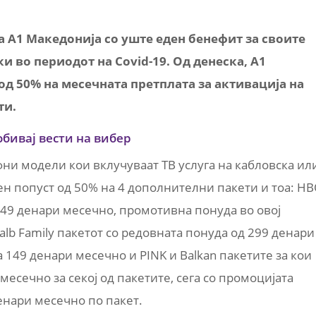
А1 Македонија со уште еден бенефит за своите
 во периодот на Covid-19. Од денеска, А1
д 50% на месечната претплата за активација на
ти.
обивај вести на вибер
ни модели кои вклучуваат ТВ услуга на кабловска ил
ен попуст од 50% на 4 дополнителни пакети и тоа: H
 249 денари месечно, промотивна понуда во овој
alb Family пакетот со редовната понуда од 299 денари
 149 денари месечно и PINK и Balkan пакетите за кои
есечно за секој од пакетите, сега со промоцијата
енари месечно по пакет.