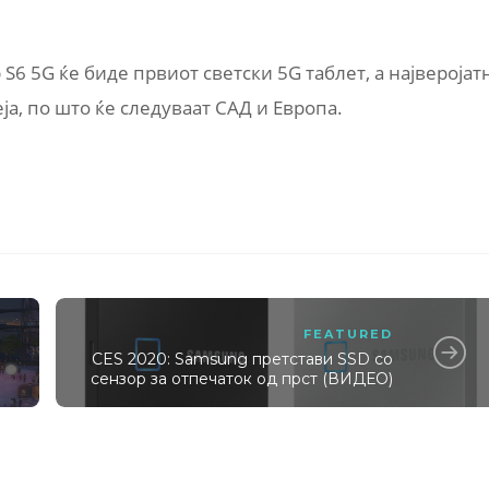
 S6 5G ќе биде првиот светски 5G таблет, а најверојат
еја, по што ќе следуваат САД и Европа.
FEATURED
CES 2020: Samsung претстави SSD со
сензор за отпечаток од прст (ВИДЕО)