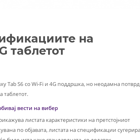
цификациите на
5G таблетот
axy Tab S6 со Wi-Fi и 4G поддршка, но неодамна потвр
а таблетот.
обивај вести на вибер
 прикажува листата карактеристики на претстојниот
увана по објавата, листата на спецификации сугерир
 ќе биде иста како стандардната, со додаток