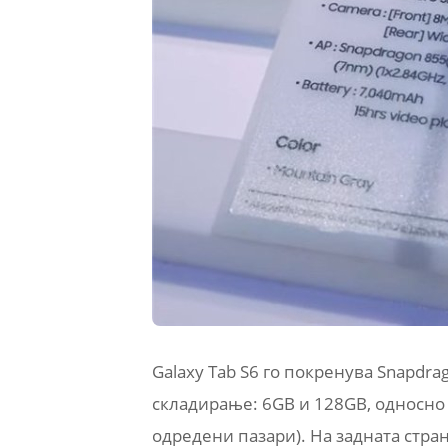
Galaxy Tab S6 го покренува Snapdra
складирање: 6GB и 128GB, односно 
одредени пазари). На задната стра