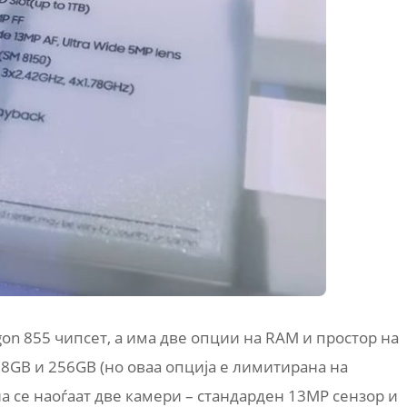
gon 855 чипсет, а има две опции на RAM и простор на
8GB и 256GB (но оваа опција е лимитирана на
на се наоѓаат две камери – стандарден 13MP сензор и