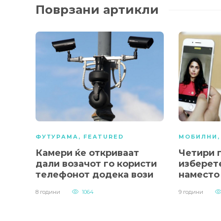
Поврзани артикли
ФУТУРАМА
,
FEATURED
МОБИЛНИ
Камери ќе откриваат
Четири 
дали возачот го користи
изберете
телефонот додека вози
наместо
8 години
1064
9 години