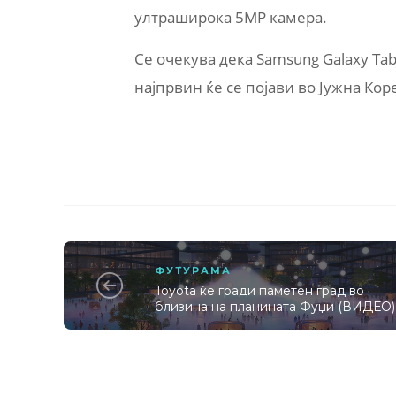
ултраширока 5MP камера.
Се очекува дека Samsung Galaxy Tab
најпрвин ќе се појави во Јужна Кор
ФУТУРАМА
Toyota ќе гради паметен град во
близина на планината Фуџи (ВИДЕО)