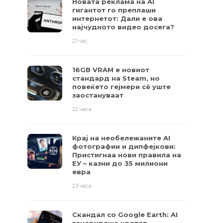
Новата реклама на AI
гигантот го преплаши
интернетот: Дали е ова
најчудното видео досега?
21 час
16GB VRAM е новиот
стандард на Steam, но
повеќето гејмери ​​сè уште
заостануваат
22 часа
Крај на необележаните AI
фотографии и дипфејкови:
Пристигнаа нови правила на
ЕУ – казни до 35 милиони
евра
23 часа
Скандал со Google Earth: AI