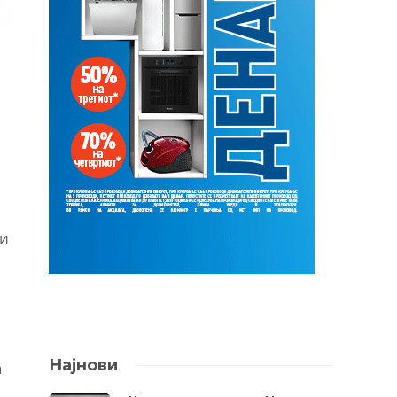
ди
Најнови
а