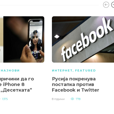
,
НАЈНОВИ
ИНТЕРНЕТ
,
FEATURED
причини да го
Русија покренува
 iPhone 8
постапка против
 „Десетката”
Facebook и Twitter
1375
8 години
778