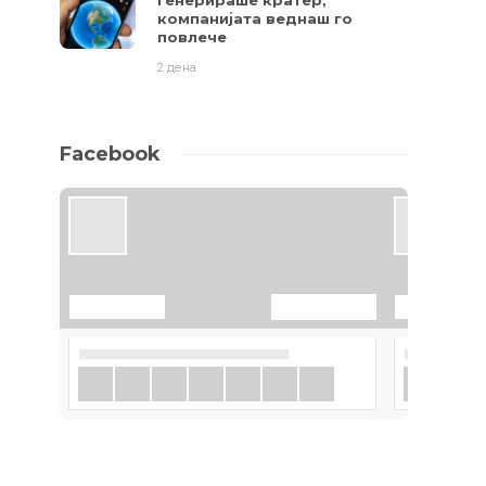
генерираше кратер,
компанијата веднаш го
повлече
2 дена
Facebook