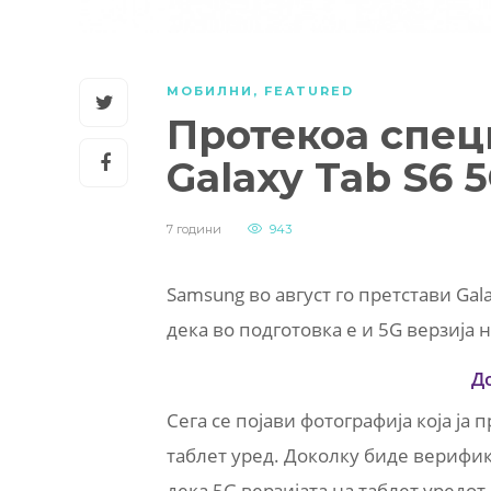
МОБИЛНИ
,
FEATURED
Протекоа спе
Galaxy Tab S6 
7 години
943
Samsung во август го претстави Gal
дека во подготовка е и 5G верзија н
Д
Сега се појави фотографија која ја
таблет уред. Доколку биде верифик
дека 5G верзијата на таблет уредот