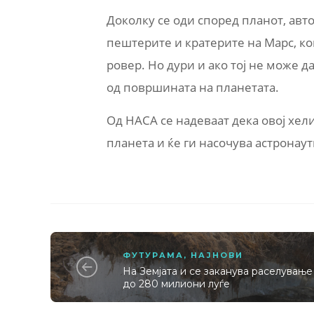
Доколку се оди според планот, авт
пештерите и кратерите на Марс, ко
ровер. Но дури и ако тој не може 
од површината на планетата.
Од НАСА се надеваат дека овој хел
планета и ќе ги насочува астронаут
ФУТУРАМА
,
НАЈНОВИ
На Земјата и се заканува раселување
до 280 милиони луѓе