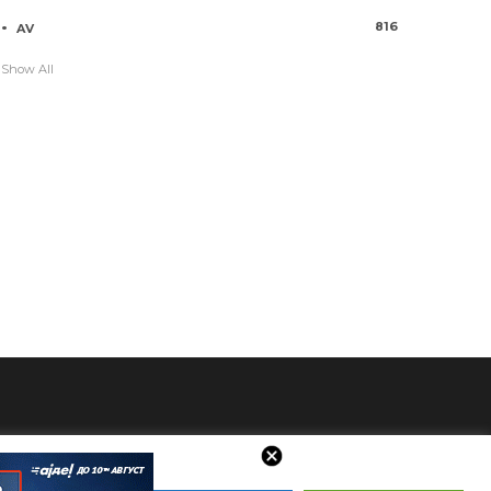
816
AV
Show All