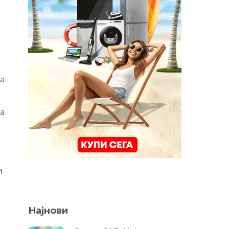
за
оа
и
Најнови