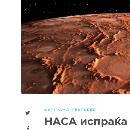
ФУТУРАМА
,
FEATURED
НАСА испраќа 