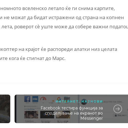
ономното вселенско летало ќе ги снима карпите,
и не можат да бидат истражени од страна на копнен
да лета, роверот сè уште може да собере важни подато
икоптер на крајот ќе распореди алатки низ целата
ите кога ќе стигнат до Марс.
ИНТЕРНЕТ
,
НАЈНОВИ
Facebook тестира функција за
споделување на екранот во
Messenger