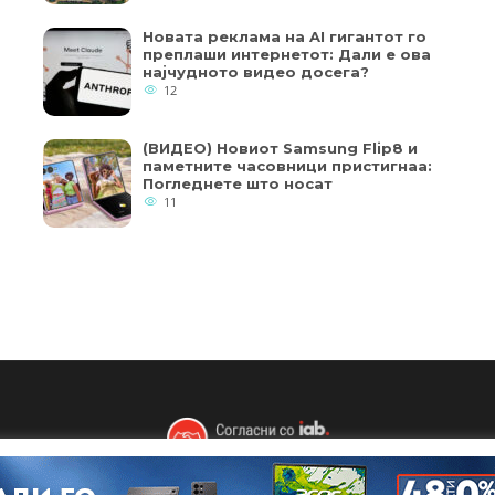
Новата реклама на AI гигантот го
преплаши интернетот: Дали е ова
најчудното видео досега?
12
(ВИДЕО) Новиот Samsung Flip8 и
паметните часовници пристигнаа:
Погледнете што носат
11
Copyright © 2018 - Member of IAB Macedonia
кои од колачињата се од суштинско значење за работата на
Member of Clip Media Group / 2017