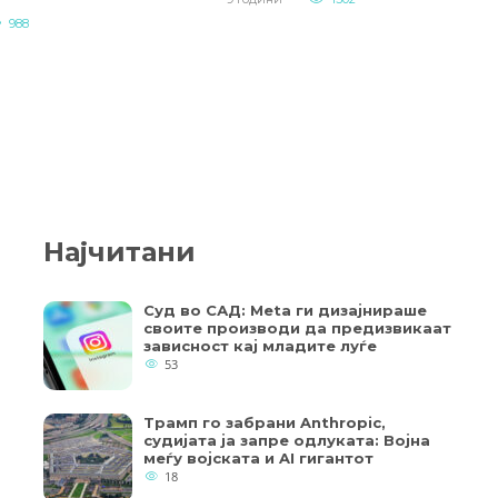
988
Најчитани
Суд во САД: Meta ги дизајнираше
своите производи да предизвикаат
зависност кај младите луѓе
53
Трамп го забрани Anthropic,
судијата ја запре одлуката: Војна
меѓу војската и AI гигантот
18