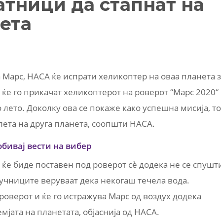
атници да стапнат на
ета
 Марс, НАСА ќе испрати хеликоптер на оваа планета 
ќе го прикачат хеликоптерот на роверот “Марс 2020“
лето. Доколку ова се покаже како успешна мисија, т
слета на друга планета, соопшти НАСА.
обивај вести на вибер
ќе биде поставен под роверот сè додека не се спушт
научниците веруваат дека некогаш течела вода.
роверот и ќе го истражува Марс од воздух додека
мјата на планетата, објаснија од НАСА.