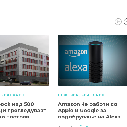
,
FEATURED
СОФТВЕР
,
FEATURED
book над 500
Amazon ќе работи со
ци прегледуваат
Apple и Google за
да постови
подобрување на Alexa
9 години
1302