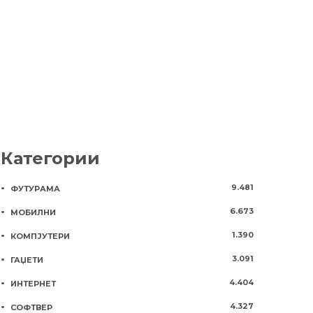
производи!
8 години
686
Категории
9.481
ФУТУРАМА
6.673
МОБИЛНИ
1.390
КОМПЈУТЕРИ
3.091
ГАЏЕТИ
4.404
ИНТЕРНЕТ
4.327
СОФТВЕР