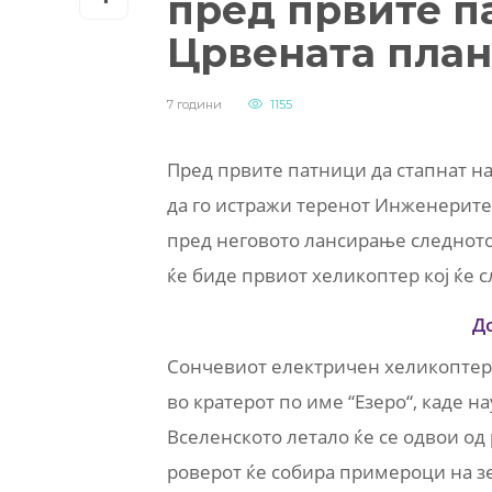
пред првите п
Црвената план
7 години
1155
Пред првите патници да стапнат на
да го истражи теренот Инженерите 
пред неговото лансирање следното 
ќе биде првиот хеликоптер кој ќе 
Д
Сончевиот електричен хеликоптер 
во кратерот по име “Езеро“, каде 
Вселенското летало ќе се одвои од 
роверот ќе собира примероци на зе