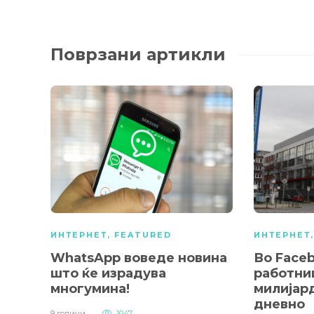
Поврзани артикли
ИНТЕРНЕТ
,
FEATURED
ИНТЕРНЕТ
WhatsApp воведе новина
Во Face
што ќе израдува
работни
многумина!
милијар
дневно
9 години
1047