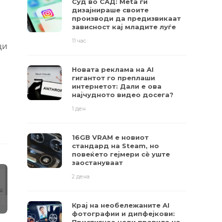
Суд во САД: Meta ги
дизајнираше своите
производи да предизвикаат
зависност кај младите луѓе
11 час
ци
Новата реклама на AI
гигантот го преплаши
интернетот: Дали е ова
најчудното видео досега?
1 ден
16GB VRAM е новиот
стандард на Steam, но
повеќето гејмери ​​сè уште
заостануваат
2 дена
Крај на необележаните AI
фотографии и дипфејкови: