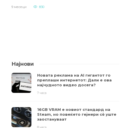
9 месеци
830
Најнови
Новата реклама на AI гигантот го
преплаши интернетот: Дали е ова
најчудното видео досега?
7 часа
16GB VRAM е новиот стандард на
Steam, но повеќето гејмери ​​сè уште
заостануваат
8 часа