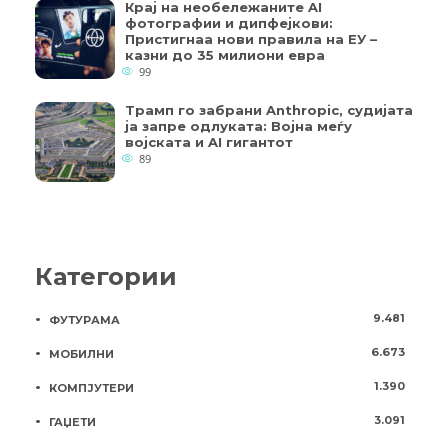
Крај на необележаните AI
фотографии и дипфејкови:
Пристигнаа нови правила на ЕУ –
казни до 35 милиони евра
99
Трамп го забрани Anthropic, судијата
ја запре одлуката: Војна меѓу
војската и AI гигантот
89
Категории
9.481
ФУТУРАМА
6.673
МОБИЛНИ
1.390
КОМПЈУТЕРИ
3.091
ГАЏЕТИ