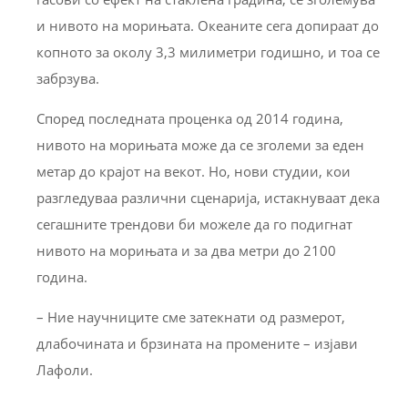
и нивото на морињата. Океаните сега допираат до
копното за околу 3,3 милиметри годишно, и тоа се
забрзува.
Според последната проценка од 2014 година,
нивото на морињата може да се зголеми за еден
метар до крајот на векот. Но, нови студии, кои
разгледуваа различни сценарија, истакнуваат дека
сегашните трендови би можеле да го подигнат
нивото на морињата и за два метри до 2100
година.
– Ние научниците сме затекнати од размерот,
длабочината и брзината на промените – изјави
Лафоли.