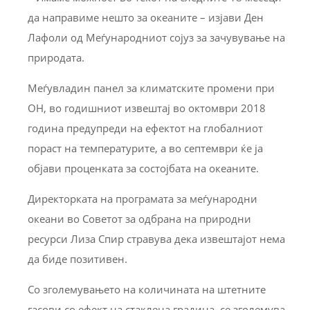
да направиме нешто за океаните – изјави Ден
Лафоли од Меѓународниот сојуз за зачувување на
природата.
Меѓувладин панел за климатските промени при
ОН, во годишниот извештај во октомври 2018
година предупреди на ефектот на глобалниот
пораст на температурите, а во септември ќе ја
објави проценката за состојбата на океаните.
Директорката на програмата за меѓународни
океани во Советот за одбрана на природни
ресурси Лиза Спир стравува дека извештајот нема
да биде позитивен.
Со зголемувањето на количината на штетните
гасови со ефект на стаклена градина, се зголемува