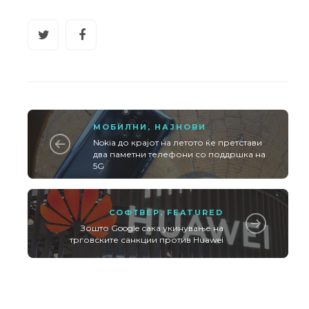
МОБИЛНИ
,
НАЈНОВИ
Nokia до крајот на летото ќе претстави
два паметни телефони со поддршка на
5G
СОФТВЕР
,
FEATURED
Зошто Google сака укинување на
трговските санкции против Huawei