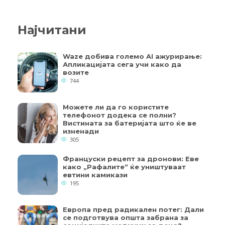
Најчитани
Waze добива големо AI ажурирање:
Апликацијата сега учи како да
возите
744
Можете ли да го користите
телефонот додека се полни?
Вистината за батеријата што ќе ве
изненади
305
Француски рецепт за дронови: Еве
како „Рафалите“ ќе уништуваат
евтини камикази
195
Европа пред радикален потег: Дали
се подготвува општа забрана за