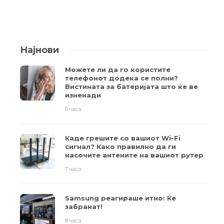
Најнови
Можете ли да го користите
телефонот додека се полни?
Вистината за батеријата што ќе ве
изненади
6 часа
Каде грешите со вашиот Wi-Fi
сигнал? Како правилно да ги
насочите антените на вашиот рутер
7 часа
Samsung реагираше итно: Ќе
забранат!
8 часа