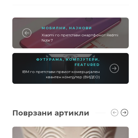
МОБИЛНИ
,
НАЈНОВИ
Xiaomi го претстави смартфонот Redmi
Note 7
ФУТУРАМА
,
КОМПЈУТЕРИ
,
FEATURED
IBM го претстави првиот комерцијален
квантен компјутер (ВИДЕО)
Поврзани артикли