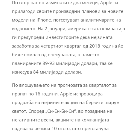
По втор пат во изминатите два месеци, Apple ги
прилагоди своите производни планови за новите
модели на iPhone, потсетуваат аналитичарите на
изданието. На 2 јануари, американската компанија
ги предупреди инвеститорите дека нејзината
заработка за четвртиот квартал од 2018 година ќе
биде помала од очекуваната, а наместо
планираните 89-93 милијарди долари, таа ќе
изнесува 84 милијарди долари.
По влошувањето на прогнозата за кварталот за
првпат по 16 години, Apple испровоцира
продажба на нејзините акции на берзите ширум
светот. Според „Си-Ен-Би-Си“, во позадина на
негативните вести, акциите на компанијата
паднаа за речиси 10 отсто, што претставува