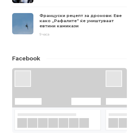
Француски рецепт за дронови: Еве
како „Рафалите“ ќе уништуваат
евтини камикази
9 часа
Facebook