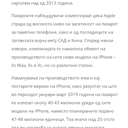
најголем пад од 2013 година.
Пазарните набљудувачи коментираат дека Apple
страда од високото ниво на заситеност на пазарот
за паметни телефони, како и од последиците на
трговската војна меѓу САД и Кина. Според некои
извори, компанијата го намалила обемот на
производството на сите нови модели на iPhone –
Xs Max, Xs и Xr, но со различни стапки.
Намалување на производството има и кај
постарите верзии на iPhone, како резултат на што
во периодот јануари-март 2019 година на пазарот
ќе излезат околу 40-43 милиони уреди од сите
модели на iPhone, наместо планираните порано
47-48 милиони единици. Тоа значи над 20 отсто
пад во споредба со истиот период минатата