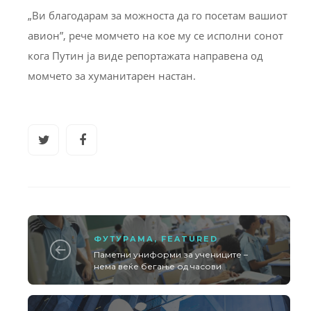
„Ви благодарам за можноста да го посетам вашиот
авион”, рече момчето на кое му се исполни сонот
кога Путин ја виде репортажата направена од
момчето за хуманитарен настан.
ФУТУРАМА
,
FEATURED
Паметни униформи за учениците –
нема веќе бегање од часови