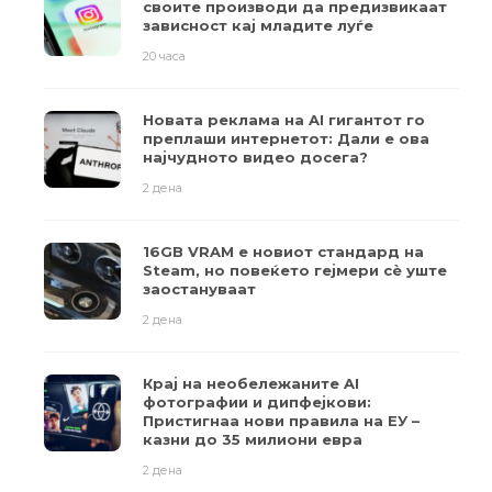
своите производи да предизвикаат
зависност кај младите луѓе
20 часа
Новата реклама на AI гигантот го
преплаши интернетот: Дали е ова
најчудното видео досега?
2 дена
16GB VRAM е новиот стандард на
Steam, но повеќето гејмери ​​сè уште
заостануваат
2 дена
Крај на необележаните AI
фотографии и дипфејкови:
Пристигнаа нови правила на ЕУ –
казни до 35 милиони евра
2 дена