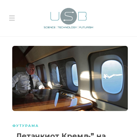
ФУТУРАМА
„Летачкиот Кремљ” на