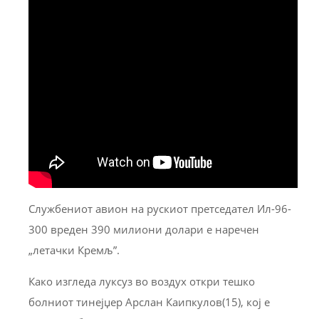
Службениот авион на рускиот претседател Ил-96-
300 вреден 390 милиони долари е наречен
„летачки Кремљ”.
Како изгледа луксуз во воздух откри тешко
болниот тинејџер Арслан Каипкулов(15), кој е