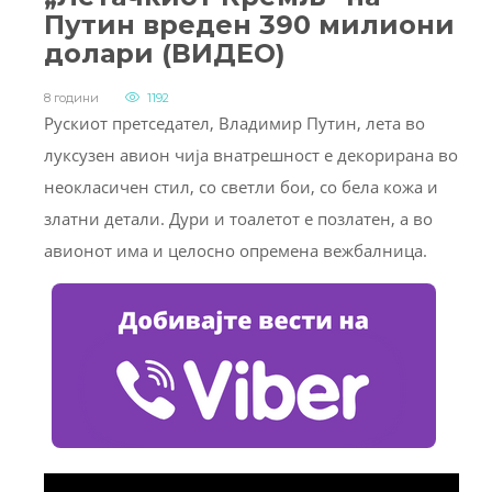
Путин вреден 390 милиони
долари (ВИДЕО)
8 години
1192
Рускиот претседател, Владимир Путин, лета во
луксузен авион чија внатрешност е декорирана во
неокласичен стил, со светли бои, со бела кожа и
златни детали. Дури и тоалетот е позлатен, а во
авионот има и целосно опремена вежбалница.