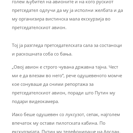
голем љубител на авионите и на кого рускиот
претседател одлучи да му ја исполни желбата и да
му организира вистинска мала екскурзија во
претседателскиот авион.
Тој ја разгледа претседателската сала за состаноци
и раскошната соба со бања.
„Овој авион е строго чувана државна тајна. Чест
ми е да влезам во него“, рече одушевеното момче
кое сонуваше да сними репортажа за
претседателскиот авион, поради што Путин му
подари видеокамера.
Иако беше одушевен со луксузот, сепак, најголем
впечаток му остави пилотската кабина. По
екскурзијата, Путин му телефонираше на Арслан.