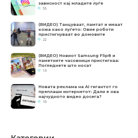
зависност кај младите луѓе
55
(ВИДЕО) Танцуваат, памтат и имаат
кожа како луѓето: Овие роботи
пристигнуваат во домовите
22
(ВИДЕО) Новиот Samsung Flip8 и
паметните часовници пристигнаа:
Погледнете што носат
13
Новата реклама на AI гигантот го
преплаши интернетот: Дали е ова
најчудното видео досега?
10
Категории