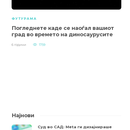
ФУТУРАМА
Погледнете каде се наоѓал вашиот
град во времето на диносаурусите
6 години
1759
Најнови
Суд во САД: Meta ги дизајнираше