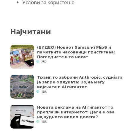
Услови за користење
Најчитани
(ВИДЕО) Новиот Samsung Flip8 и
паметните часовници пристигнаа:
Погледнете што носат
252
Трамп го забрани Anthropic, судијата
ја запре одлуката: Војна меѓу
војската и AI гигантот
108
Новата реклама на AI гигантот го
преплаши интернетот: Дали е ова
најчудното видео досега?
108