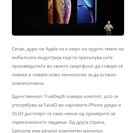
Сепак, дури ни Apple не е имун на лудото темпо во
мобилната индустрија која ги присилува сите
произведители во своите смартфони да ставаат сè
повеќе и повеќе нови технологии за да останат
компетитивни.
Единствениот TrueDepth камера комплет, што се
употребува за FaceID во најновите iPhone уреди и
OLED дисплејот се само некои од примерите за
гореизнесеното тврдење. Од друга страна,
Samsung има речиси комплетен монопол.