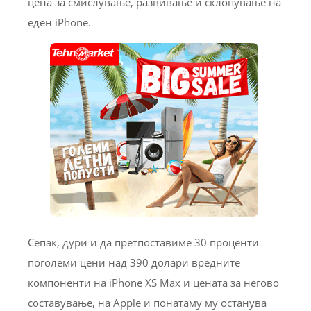
цена за смислување, развивање и склопување на
еден iPhone.
Сепак, дури и да претпоставиме 30 проценти
поголеми цени над 390 долари вредните
компоненти на iPhone XS Max и цената за негово
составување, на Apple и понатаму му останува