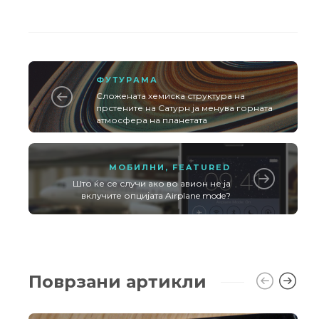
ФУТУРАМА
Сложената хемиска структура на
прстените на Сатурн ја менува горната
атмосфера на планетата
МОБИЛНИ
,
FEATURED
Што ќе се случи ако во авион не ја
вклучите опцијата Airplane mode?
Поврзани артикли