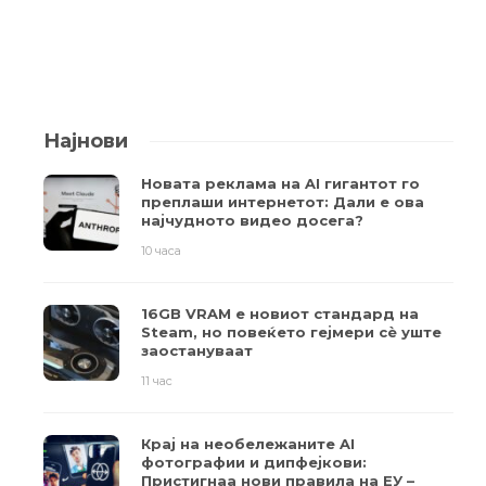
Најнови
Новата реклама на AI гигантот го
преплаши интернетот: Дали е ова
најчудното видео досега?
10 часа
16GB VRAM е новиот стандард на
Steam, но повеќето гејмери ​​сè уште
заостануваат
11 час
Крај на необележаните AI
фотографии и дипфејкови:
Пристигнаа нови правила на ЕУ –