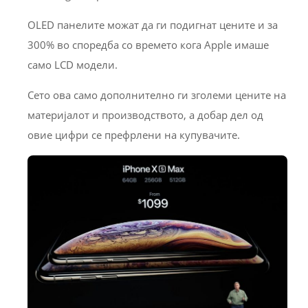
OLED панелите можат да ги подигнат цените и за
300% во споредба со времето кога Apple имаше
само LCD модели.
Сето ова само дополнително ги зголеми цените на
материјалот и производството, а добар дел од
овие цифри се префрлени на купувачите.