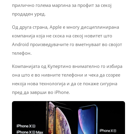
прилично голема маргина за профит за секој
продаден уред.
Од друга страна, Apple е многу дисциплинирана
компанија која не скока на секој новитет што
Android произведувачите го вметнуваат во својот
телефон.
Компанијата од Купертино внимателно го избира
она што е во нивните телефони и чека да созрее
некоја нова технологија и да се покаже сигурна
пред да заврши во iPhone.