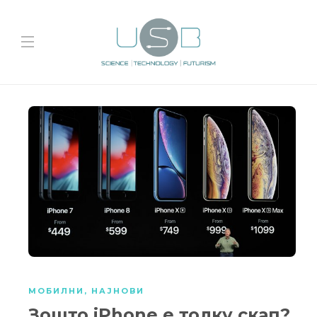
МОБИЛНИ
,
НАЈНОВИ
Зошто iPhone е толку скап?