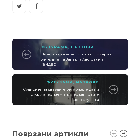
ФУТУРАМА
,
НАЈНОВИ
Џиновска огнена топка ги шокираше
жителите на Западна Австралија
(ВИДЕО)
ФУТУРАМА
,
НАЈНОВИ
Судирите на ѕвездите би можеле да ни
откријат вонземјани, тврдат новите
истражувања
Поврзани артикли