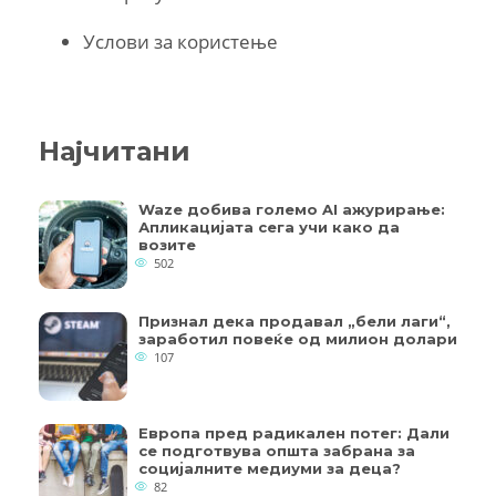
Услови за користење
Најчитани
Waze добива големо AI ажурирање:
Апликацијата сега учи како да
возите
502
Признал дека продавал „бели лаги“,
заработил повеќе од милион долари
107
Европа пред радикален потег: Дали
се подготвува општа забрана за
социјалните медиуми за деца?
82