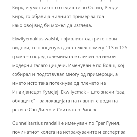
Кирк, и уметникот со седиште во Остин, Ренди
Кирк, го објавија нивниот пример за тоа
како овој вид би можел да изгледа.
Ekwiiyemakius walshi, најмалиот од трите нови
видови, се проценува дека тежел помеѓу 113 и 125
грама – според големината е сличен на некои
модерни галаго цицачи. Именуван е по Волш, кој
собирал и подготвувал многу од примероци, а
името исто така потекнува од племето на
Индијанецот Кумејај, Ekwiiyemak – што значи “зад
облаците” – за локацијата на главните води на
реките Сан Диего и Свитватер Риверс.
Gunnelltarsius randalli е именуван по Грег Гунел,
починатиот колега на истражувачите и експерт за