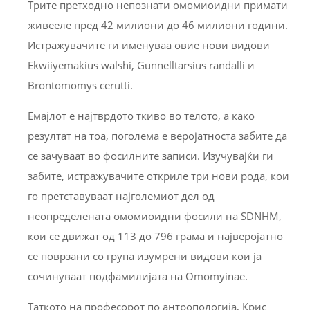
Трите претходно непознати омомиоидни примати
живееле пред 42 милиони до 46 милиони години.
Истражувачите ги именуваа овие нови видови
Ekwiiyemakius walshi, Gunnelltarsius randalli и
Brontomomys cerutti.
Емајлот е најтврдото ткиво во телото, a како
резултат на тоа, поголема е веројатноста забите да
се зачуваат во фосилните записи. Изучувајќи ги
забите, истражувачите откриле три нови рода, кои
го претставуваат најголемиот дел од
неопределената омомиоидни фосили на SDNHM,
кои се движат од 113 до 796 грама и најверојатно
се поврзани со група изумрени видови кои ја
сочинуваат подфамилијата на Omomyinae.
Таткото на професорот по антропологија, Крис