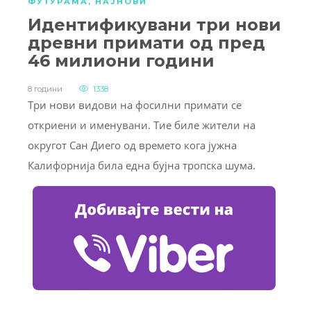
ФУТУРАМА
,
НАЈНОВИ
Идентификувани три нови
древни примати од пред
46 милиони години
8 години
1338
Три нови видови на фосилни примати се
откриени и именувани. Тие биле жители на
округот Сан Диего од времето кога јужна
Калифорнија била една бујна тропска шума.