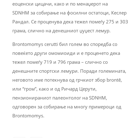
еоценски цицачи, како и по менаџерот на
SDNHM за собирање на фосилни остатоци, Кеслер
Рандал. Се проценува дека тежел помеѓу 275 и 303
грама, слично на денешниот џуџест лемур.
Brontomomys cerutti бил голем во споредба со
повеќето други омомиоиди и е проценето дека
тежел помеѓу 719 и 796 грама – слично со
денешните спортски лемури. Поради големината,
неговото име потекнува од грчкиот збор brontē,
или “гром”, како и од Ричард Церути,
пензионираниот палеонтолог на SDNHM,
одговорен за собирање на многу примероци од
Brontomomys.