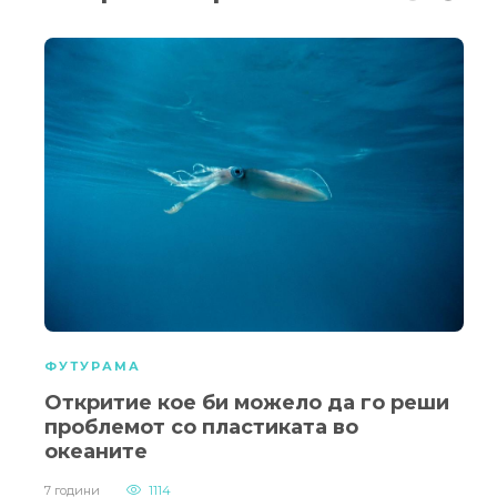
ФУТУРАМА
Откритие кое би можело да го реши
проблемот со пластиката во
океаните
7 години
1114