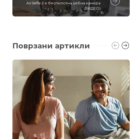
AirSelfie 2 е беспилотна џебна камера
(ВИДЕО)
Поврзани артикли