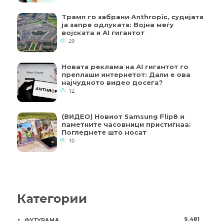
Трамп го забрани Anthropic, судијата
ја запре одлуката: Војна меѓу
војската и AI гигантот
29
Новата реклама на AI гигантот го
преплаши интернетот: Дали е ова
најчудното видео досега?
12
(ВИДЕО) Новиот Samsung Flip8 и
паметните часовници пристигнаа:
Погледнете што носат
10
Категории
9.481
ФУТУРАМА