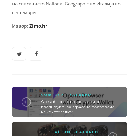
на списанието National Geographic во Италија во
септември.
Извор:
Zimo.hr
СОФТВЕР
,
FEATURED
Opera ќе стане првиот десктоп
прелистувач со вградено портфолио
на криптовалути
ГАЏЕТИ
,
FEATURED