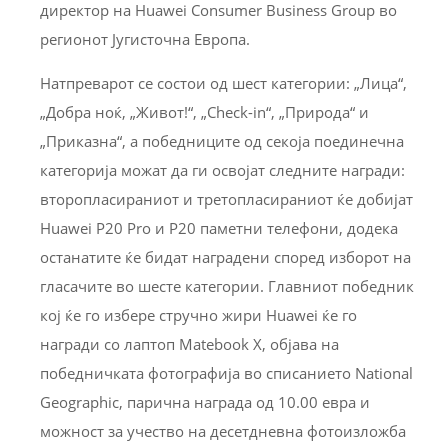
директор на Huawei Consumer Business Group во
регионот Југисточна Европа.
Натпреварот се состои од шест категории: „Лица“,
„Добра ноќ, „Живот!“, „Check-in“, „Природа“ и
„Приказна“, а победниците од секоја поединечна
категорија можат да ги освојат следните награди:
второпласираниот и третопласираниот ќе добијат
Huawei P20 Pro и P20 паметни телефони, додека
останатите ќе бидат наградени според изборот на
гласачите во шесте категории. Главниот победник
кој ќе го избере стручно жири Huawei ќе го
награди со лаптоп Matebook X, објава на
победничката фотографија во списанието National
Geographic, парична награда од 10.00 евра и
можност за учество на десетдневна фотоизложба