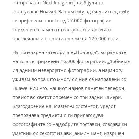
натпреварот Next Image, кој од 9 јули го
стартуваше Huawei. За помалку од еден месец веќе
се пријавени повеќе од 27.000 фотографии
снимени со паметен телефон, кои досега се
прегледани и оценети повеќе од 120.000 пати.
Најпопуларна категорија е „Природа“, во рамките
на која се пријавени 16.000 фотографии. „Добивме
илјадници неверојатни фотографии, а најмногу
уживам во тоа што многу од нив се направени со
Huawei P20 Pro, нашиот најнов паметен телефон,
првиот во светот опремен со три задни камери.
Благодарение на Master AI систентот, уредот
препознава предмети и ги прилагодува
фотографиите со најдобрите поставки, создавајќи
уметник од секого“ изјави Јанмин Ванг, извршен