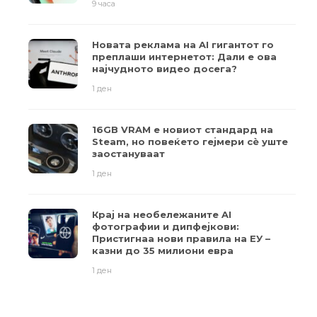
9 часа
Новата реклама на AI гигантот го
преплаши интернетот: Дали е ова
најчудното видео досега?
1 ден
16GB VRAM е новиот стандард на
Steam, но повеќето гејмери ​​сè уште
заостануваат
1 ден
Крај на необележаните AI
фотографии и дипфејкови:
Пристигнаа нови правила на ЕУ –
казни до 35 милиони евра
1 ден