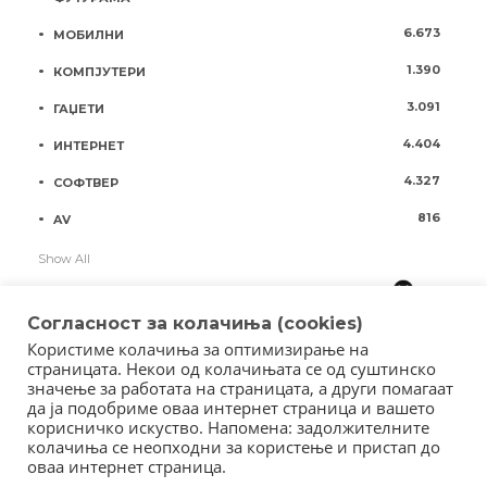
6.673
МОБИЛНИ
1.390
КОМПЈУТЕРИ
3.091
ГАЏЕТИ
4.404
ИНТЕРНЕТ
4.327
СОФТВЕР
816
AV
Show All
Согласност за колачиња (cookies)
Користиме колачиња за оптимизирање на
страницата. Некои од колачињата се од суштинско
значење за работата на страницата, а други помагаат
да ја подобриме оваа интернет страница и вашето
корисничко искуство. Напомена: задолжителните
колачиња се неопходни за користење и пристап до
оваа интернет страница.
Copyright © 2018 - Member of IAB Macedonia