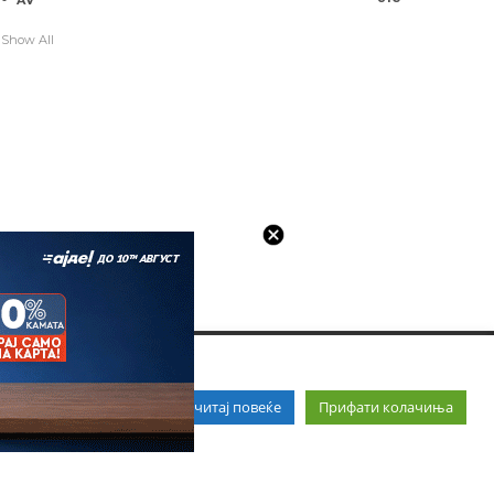
Show All
Прочитај повеќе
Прифати колачиња