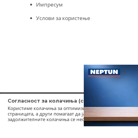
Импресум
Услови за користење
Согласност за колачиња (cookies)
Користиме колачиња за оптимизирање на страницата. Не
страницата, а други помагаат да ја подобриме оваа инт
задолжителните колачиња се неопходни за користење и 