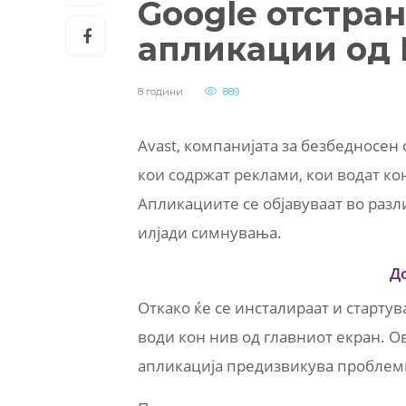
Google отстра
апликации од P
8 години
889
Avast, компанијата за безбедносен 
кои содржат реклами, кои водат ко
Апликациите се објавуваат во разл
илјади симнувања.
Д
Откако ќе се инсталираат и стартува
води кон нив од главниот екран. 
апликација предизвикува проблем