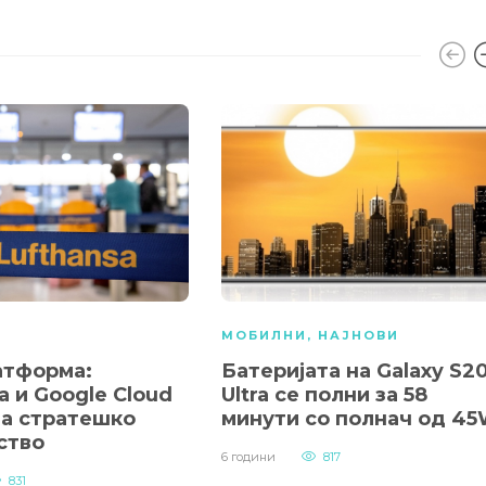
МОБИЛНИ
,
НАЈНОВИ
атформа:
Батеријата на Galaxy S2
a и Google Cloud
Ultra се полни за 58
а стратешко
минути со полнач од 4
ство
6 години
817
831