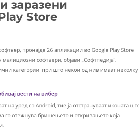
ни заразени
lay Store
софтвер, пронајде 26 апликации во Google Play Store
н малициозни софтвери, објави „Софтпедија’.
ични категории, при што некои од нив имаат неколку
обивај вести на вибер
ат на уред со Android, тие ја отстрануваат иконата шт
Ова го отежнува бришењето и откривањето која
и.