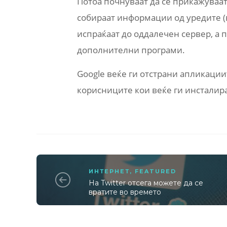
Потоа почнуваат да се прикажуваат
собираат информации од уредите (в
испраќаат до оддалечен сервер, а п
дополнителни програми.
Google веќе ги отстрани апликациите
корисниците кои веќе ги инсталира
ИНТЕРНЕТ
,
FEATURED
На Twitter отсега можете да се
вратите во времето