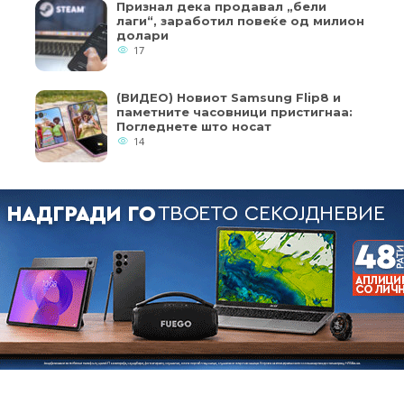
Признал дека продавал „бели
лаги“, заработил повеќе од милион
долари
17
(ВИДЕО) Новиот Samsung Flip8 и
паметните часовници пристигнаа:
Погледнете што носат
14
кои од колачињата се од суштинско значење за работата на
ернет страница и вашето корисничко искуство. Напомена:
пристап до оваа интернет страница.
Copyright © 2018 - Member of IAB Macedonia
Member of Clip Media Group / 2017