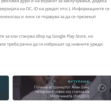
 реклами дури и на екранот за заклучување, додека
ерзијата на ОС, ID на уредот итн.). Информациите се
онекогаш и линк се појавува за да се преземат
 за кои станува збор од Google Play Store, но
ле треба рачно да ги избришат од нивните уреди.
ФУТУРАМА
Почина астронаутот Алан Бин,
четвртиот човек кој стапна на
Месечината (ВИДЕО)