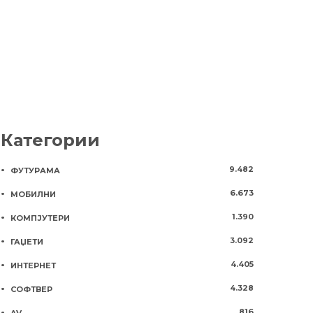
3 години
818
Категории
9.482
ФУТУРАМА
6.673
МОБИЛНИ
1.390
КОМПЈУТЕРИ
3.092
ГАЏЕТИ
4.405
ИНТЕРНЕТ
4.328
СОФТВЕР
816
AV