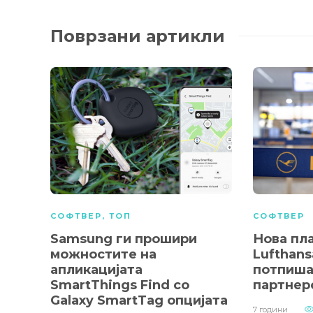
Поврзани артикли
СОФТВЕР
,
ТОП
СОФТВЕР
Samsung ги прошири
Нова пл
можностите на
Lufthans
апликацијата
потпиша
SmartThings Find со
партнер
Galaxy SmartTag опцијата
7 години