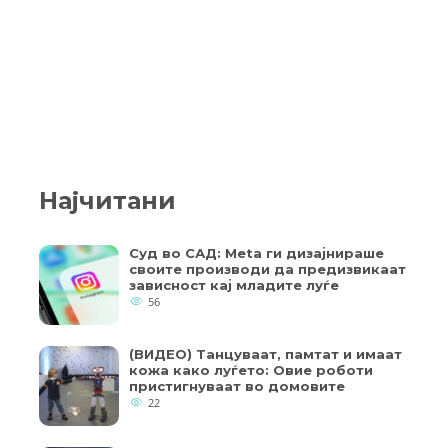
Најчитани
Суд во САД: Meta ги дизајнираше
своите производи да предизвикаат
зависност кај младите луѓе
56
(ВИДЕО) Танцуваат, памтат и имаат
кожа како луѓето: Овие роботи
пристигнуваат во домовите
22