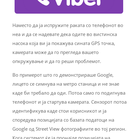
Наместо да ја испружите раката со телефонот во
неа и да се надевате дека одите во вистинска
насока која ви ја покажува сината GPS точка,
камерата може да го прегледа вашето
опкружување и да го реши проблемот.
Во примерот што го демонстрираше Google,
лицето се симнува на метро станица и не знае
каде би требало да оди. Потоа само го подигнува
телефонот и ја стартува камерата. Сензорот потоа
идентификува каде стои корисникот и ја
споредува позицијата со базата податоци на
Google од Street View фотографиите во тој регион.
Кога системот ќе ја пронајде позицијата на