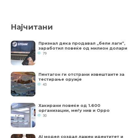
Најчитани
Признал дека продавал „бели лаги“,
заработил повеќе од милион долари
79
Пентагон ги отстрани извештаите за
тестирање оружје
43
Хакирани повеќе од 1.600
организации, меѓу нив и Oppo
30
AI модел создал лажен идентитет и