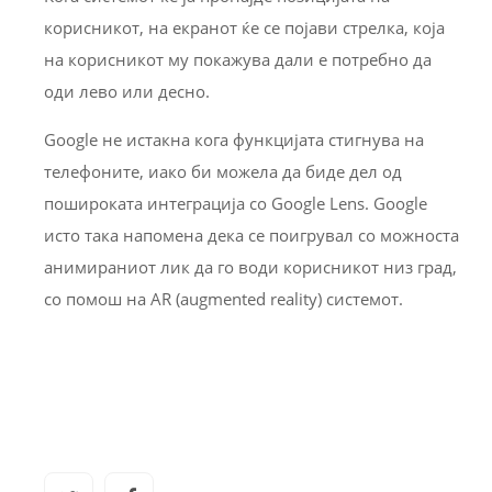
корисникот, на екранот ќе се појави стрелка, која
на корисникот му покажува дали е потребно да
оди лево или десно.
Google не истакна кога функцијата стигнува на
телефоните, иако би можела да биде дел од
пошироката интеграција со Google Lens. Google
исто така напомена дека се поигрувал со можноста
анимираниот лик да го води корисникот низ град,
со помош на AR (augmented reality) системот.