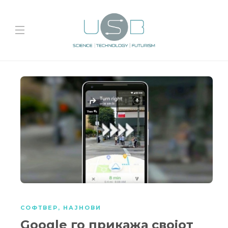
СОФТВЕР
,
НАЈНОВИ
Google го прикажа својот