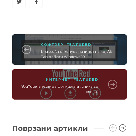
СОФТВЕР
,
FEATURED
Microsoft го менува начинот на кој Alt-
Tab работи Windows 10
ИНТЕРНЕТ
,
FEATURED
YouTube ја тестира функцијата „слика во
слика"
Поврзани артикли