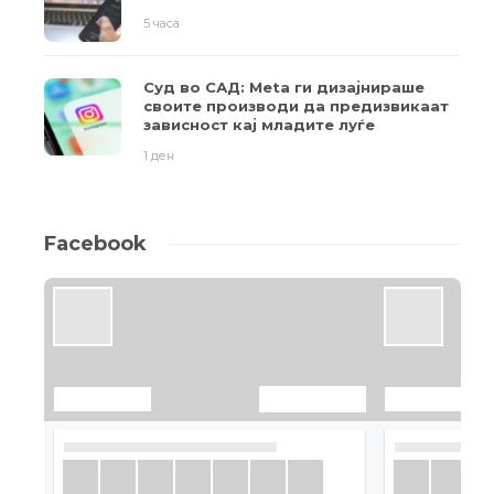
5 часа
Суд во САД: Meta ги дизајнираше
своите производи да предизвикаат
зависност кај младите луѓе
1 ден
Facebook