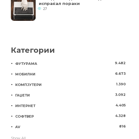
испраќал пораки
27
Категории
9.482
ФУТУРАМА
6.673
МОБИЛНИ
1.390
КОМПЈУТЕРИ
3.092
ГАЏЕТИ
4.405
ИНТЕРНЕТ
4.328
СОФТВЕР
816
AV
Show All