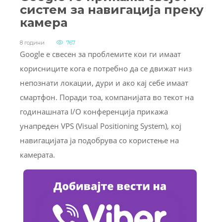
систем за навигација преку
камера
8 години
767
Google е свесен за проблемите кои ги имаат
корисниците кога е потребно да се движат низ
непознати локации, дури и ако кај себе имаат
смартфон. Поради тоа, компанијата во текот на
годинашната I/О конференција прикажа
унапреден VPS (Visual Positioning System), кој
навигацијата ја подобрува со користење на
камерата.