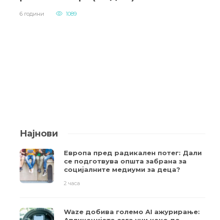
6 години
1089
Најнови
Европа пред радикален потег: Дали
се подготвува општа забрана за
социјалните медиуми за деца?
2 часа
Waze добива големо AI ажурирање: