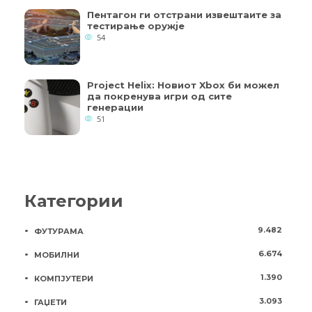
Пентагон ги отстрани извештаите за
тестирање оружје
54
Project Helix: Новиот Xbox би можел
да покренува игри од сите
генерации
51
Категории
9.482
ФУТУРАМА
6.674
МОБИЛНИ
1.390
КОМПЈУТЕРИ
3.093
ГАЏЕТИ