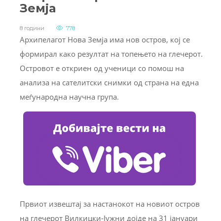
Земја
8 години
778
Архипелагот Нова Земја има нов остров, кој се
формирал како резултат на топењето на глечерот.
Островот е откриен од ученици со помош на
анализа на сателитски снимки од страна на една
меѓународна научна група.
Првиот извештај за настанокот на новиот остров
на глечерот Вилкицки-Јужни дојде на 31 јануари