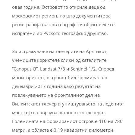
оваа година. Островот го откриле деца од
московскиот регион, по што документите за
регистрација на нов географски објект веќе се
испратени до Руското географско друштво.
За истражување на глечерите на Арктикот,
учениците користеле слики од сателитите
“Canopus-B”, Landsat-7/8 и Sentinel-1/2. Според
мониторингот, островот бил формиран во
декември 2017 година како резултат на
повлекувањето на фронталниот дел на
Вилкитскиот глечер и уништувањето на ледениот
мост кој го поврзува островот со глечерот.
Големината на формираниот остров е 410 на 780
метри, а областа е 0.19 квадратни километри.