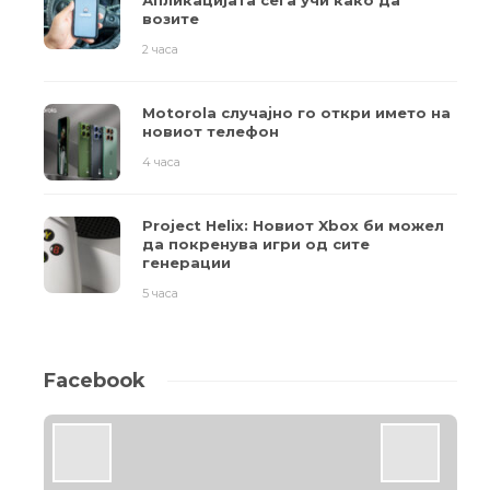
Апликацијата сега учи како да
возите
2 часа
Motorola случајно го откри името на
новиот телефон
4 часа
Project Helix: Новиот Xbox би можел
да покренува игри од сите
генерации
5 часа
Facebook