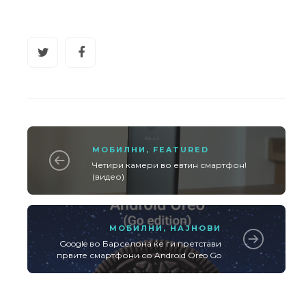
МОБИЛНИ
,
FEATURED
Четири камери во евтин смартфон!
(видео)
МОБИЛНИ
,
НАЈНОВИ
Google во Барселона ќе ги претстави
првите смартфони со Android Oreo Go