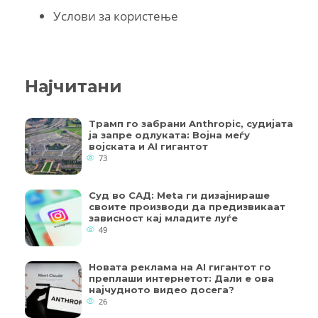
Услови за користење
Најчитани
Трамп го забрани Anthropic, судијата
ја запре одлуката: Војна меѓу
војската и AI гигантот
73
Суд во САД: Meta ги дизајнираше
своите производи да предизвикаат
зависност кај младите луѓе
49
Новата реклама на AI гигантот го
преплаши интернетот: Дали е ова
најчудното видео досега?
26