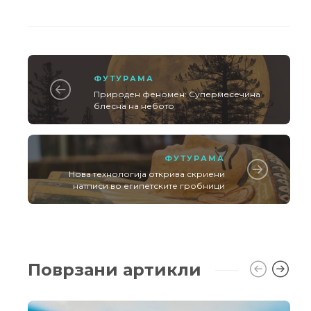
ФУТУРАМА
Природен феномен: Супермесечина
блесна на небото
ФУТУРАМА
Нова технологија открива скриени
натписи во египетските гробници
Поврзани артикли