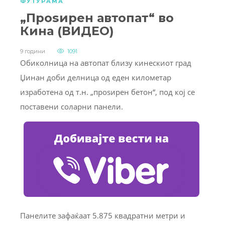
ФУТУРАМА
„Проѕирен автопат“ во
Кина (ВИДЕО)
9 години
1091
Обиколница на автопат близу кинескиот град
Џинан доби делница од еден километар
изработена од т.н. „проѕирен бетон“, под кој се
поставени соларни панели.
Панелите зафаќаат 5.875 квадратни метри и