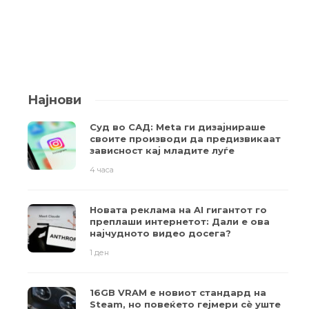
Најнови
Суд во САД: Meta ги дизајнираше
своите производи да предизвикаат
зависност кај младите луѓе
4 часа
Новата реклама на AI гигантот го
преплаши интернетот: Дали е ова
најчудното видео досега?
1 ден
16GB VRAM е новиот стандард на
Steam, но повеќето гејмери ​​сè уште