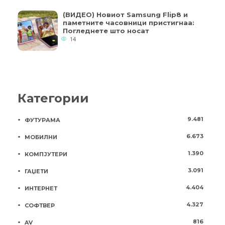
(ВИДЕО) Новиот Samsung Flip8 и
паметните часовници пристигнаа:
Погледнете што носат
14
Категории
9.481
ФУТУРАМА
6.673
МОБИЛНИ
1.390
КОМПЈУТЕРИ
3.091
ГАЏЕТИ
4.404
ИНТЕРНЕТ
4.327
СОФТВЕР
816
AV