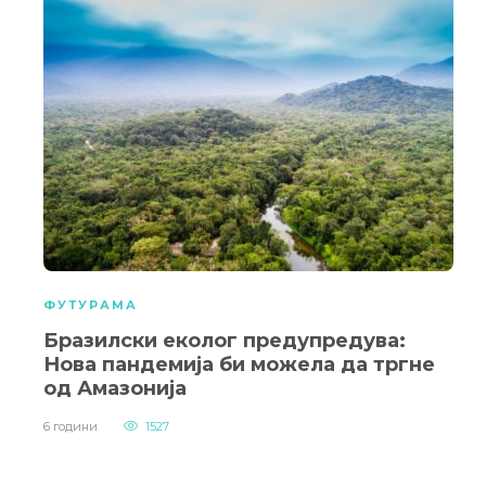
ФУТУРАМА
Бразилски еколог предупредува:
Нова пандемија би можела да тргне
од Амазонија
6 години
1527