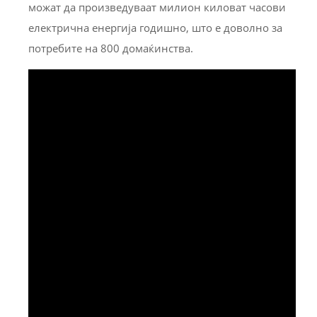
можат да произведуваат милион киловат часови
електрична енергија годишно, што е доволно за
потребите на 800 домаќинства.