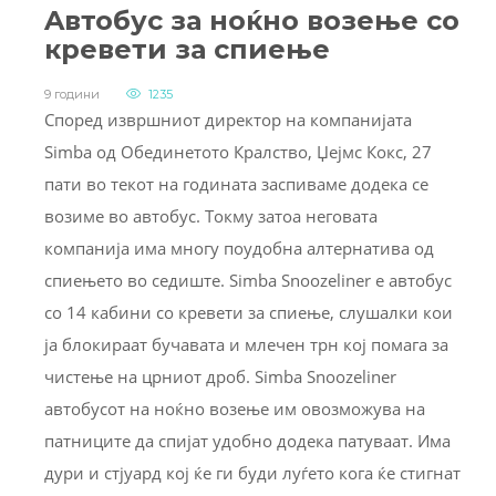
Aвтобус за ноќно возење со
кревети за спиење
9 години
1235
Според извршниот директор на компанијата
Simba од Обединетото Кралство, Џејмс Кокс, 27
пати во текот на годината заспиваме додека се
возиме во автобус. Токму затоа неговата
компанија има многу поудобна алтернатива од
спиењето во седиште. Simba Snoozeliner е автобус
со 14 кабини со кревети за спиење, слушалки кои
ја блокираат бучавата и млечен трн кој помага за
чистење на црниот дроб. Simba Snoozeliner
автобусот на ноќно возење им овозможува на
патниците да спијат удобно додека патуваат. Има
дури и стјуард кој ќе ги буди луѓето кога ќе стигнат