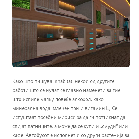
Како што пишува Inhabitat, некои од другите
работи што се нудат се главно наменети за тие
што испиле малку повеќе алкохол, како
минерална вода, млечен трн и витамин Ц. Се
испуштаат посебни мириси за да ги поттикнат да
спијат патниците, а може да се купи и „смуди“ или
кафе. Автобусот е исполнет и со други растенија за