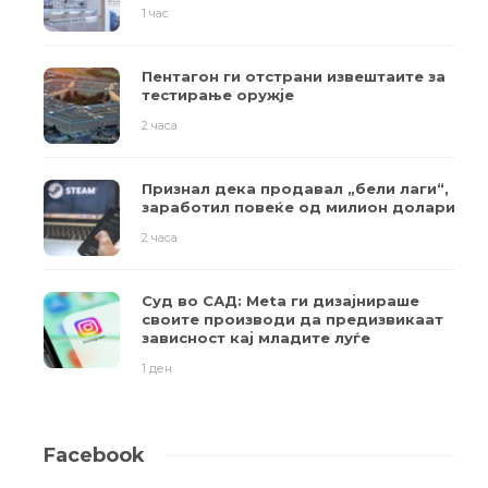
1 час
Пентагон ги отстрани извештаите за
тестирање оружје
2 часа
Признал дека продавал „бели лаги“,
заработил повеќе од милион долари
2 часа
Суд во САД: Meta ги дизајнираше
своите производи да предизвикаат
зависност кај младите луѓе
1 ден
Facebook