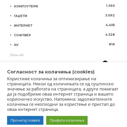
1.390
КОМПЈУТЕРИ
3.092
ГАЏЕТИ
4.405
ИНТЕРНЕТ
4.328
СОФТВЕР
816
AV
Show All
Согласност за колачиња (cookies)
Користиме колачиња за оптимизирање на
страницата. Некои од колачињата се од суштинско
значење за работата на страницата, а други помагаат
да ја подобриме оваа интернет страница и вашето
корисничко искуство. Напомена: задолжителните
колачиња се неопходни за користење и пристап до
оваа интернет страница.
Copyright © 2018 - Member of IAB Macedonia
Member of Clip Media Group / 2017
Прочитај повеќе
Прифати колачиња