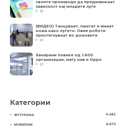
своите производи да предизвикаат
зависност кај младите луѓе
33
(ВИДЕО) Танцуваат, памтат и имаат
кожа како луѓето: Овие роботи
пристигнуваат во домовите
23
Хакирани повеќе од 1.600
организации, меѓу нив и Oppo
23
Категории
9.482
ФУТУРАМА
6.673
МОБИЛНИ