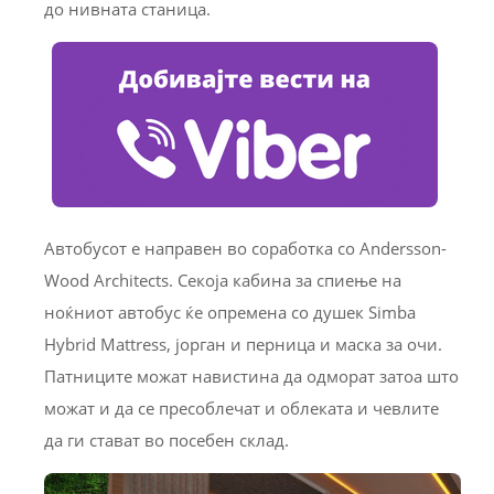
до нивната станица.
Автобусот е направен во соработка со Andersson-
Wood Architects. Секоја кабина за спиење на
ноќниот автобус ќе опремена со душек Simba
Hybrid Mattress, јорган и перница и маска за очи.
Патниците можат навистина да одморат затоа што
можат и да се пресоблечат и облеката и чевлите
да ги стават во посебен склад.