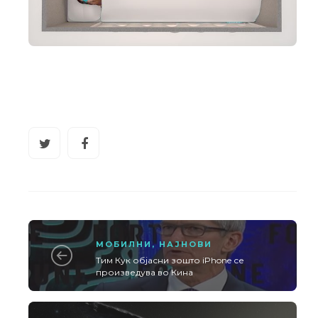
МОБИЛНИ
,
НАЈНОВИ
Тим Кук објасни зошто iPhone се
произведува во Кина