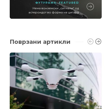
ФУТУРАМА
,
FEATURED
Нема вонземски „сигнали“ од
астероидот во форма на цигара
Поврзани артикли