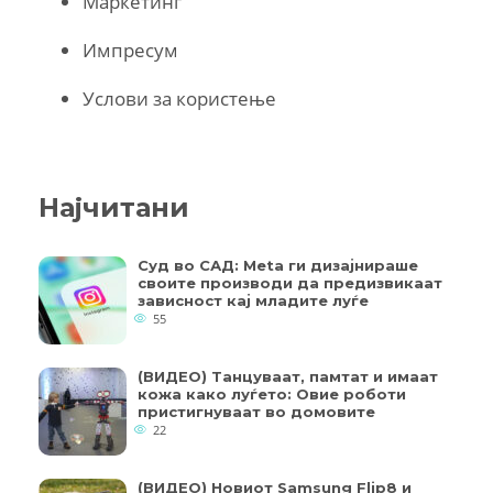
Маркетинг
Импресум
Услови за користење
Најчитани
Суд во САД: Meta ги дизајнираше
своите производи да предизвикаат
зависност кај младите луѓе
55
(ВИДЕО) Танцуваат, памтат и имаат
кожа како луѓето: Овие роботи
пристигнуваат во домовите
22
(ВИДЕО) Новиот Samsung Flip8 и