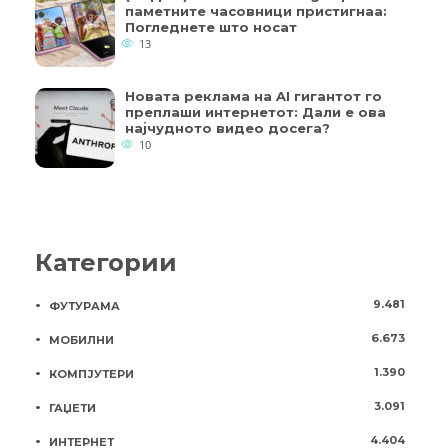
паметните часовници пристигнаа:
Погледнете што носат
13
Новата реклама на AI гигантот го
преплаши интернетот: Дали е ова
најчудното видео досега?
10
Категории
9.481
ФУТУРАМА
6.673
МОБИЛНИ
1.390
КОМПЈУТЕРИ
3.091
ГАЏЕТИ
4.404
ИНТЕРНЕТ