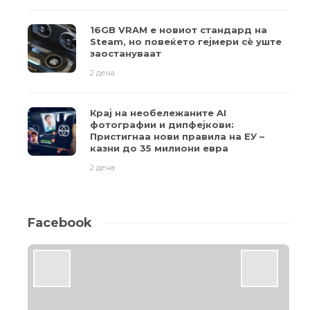
16GB VRAM е новиот стандард на
Steam, но повеќето гејмери ​​сè уште
заостануваат
2 дена
Крај на необележаните AI
фотографии и дипфејкови:
Пристигнаа нови правила на ЕУ –
казни до 35 милиони евра
2 дена
Facebook