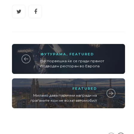
ФУТУРАМА
,
FEATURED
Во Норвешка ќе се гради првиот
подводен ресторан во Европа
FEATURED
Милано дава парични награди на
граѓаните кои не возат автомобил