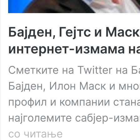
Бајден, Гејтс и Мас
интернет-измама на
Сметките на Twitter на 
Бајден, Илон Маск и мно
профил и компании стан
најголемите сабјер-изма
Бајден,
со читање
Гејтс